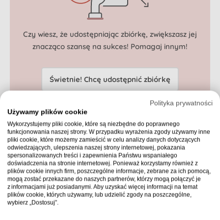
Czy wiesz, że udostępniając zbiórkę, zwiększasz jej
znacząco szansę
na sukces! Pomagaj innym!
Świetnie! Chcę udostępnić zbiórkę
Polityka prywatności
Używamy plików cookie
Wykorzystujemy pliki cookie, które są niezbędne do poprawnego
Wpłać na zbiórkę
funkcjonowania naszej strony. W przypadku wyrażenia zgody używamy inne
pliki cookie, które możemy zamieścić w celu analizy danych dotyczących
odwiedzających, ulepszenia naszej strony internetowej, pokazania
spersonalizowanych treści i zapewnienia Państwu wspaniałego
doświadczenia na stronie internetowej. Ponieważ korzystamy również z
Zgłoś nadużycie
, jeśli uważasz, że zbiórka zawiera
plików cookie innych firm, poszczególne informacje, zebrane za ich pomocą,
niedozwolone treści.
mogą zostać przekazane do naszych partnerów, którzy mogą połączyć je
z informacjami już posiadanymi. Aby uzyskać więcej informacji na temat
plików cookie, których używamy, lub udzielić zgody na poszczególne,
wybierz „Dostosuj”.