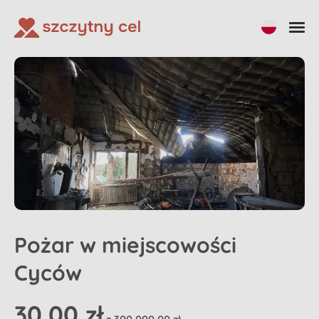
Udostępnij
Wpłać na zbiórkę
Pożar w miejscowości
Cyców
30,00 zł