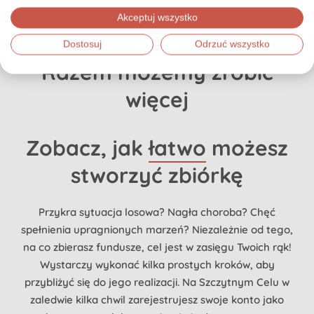
Wspieramy Ciebie na
Akceptuj wszystko
każdym kroku
Dostosuj
Odrzuć wszystko
Razem możemy zrobić
więcej
Zobacz, jak
łatwo
możesz
stworzyć zbiórkę
Przykra sytuacja losowa? Nagła choroba? Chęć
spełnienia upragnionych marzeń? Niezależnie od tego,
na co zbierasz fundusze, cel jest w zasięgu Twoich rąk!
Wystarczy wykonać kilka prostych kroków, aby
przybliżyć się do jego realizacji. Na Szczytnym Celu w
zaledwie kilka chwil zarejestrujesz swoje konto jako