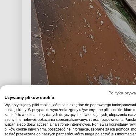
Polityka prywa
Używamy plików cookie
Wykorzystujemy pliki cookie, które są niezbędne do poprawnego funkcjonowan
naszej strony. W przypadku wyrażenia zgody używamy inne pliki cookie, które
zamieścić w celu analizy danych dotyczących odwiedzających, ulepszenia nasz
strony internetowej, pokazania spersonalizowanych treści i zapewnienia Państ
wspaniałego doświadczenia na stronie internetowej. Ponieważ korzystamy równ
plików cookie innych firm, poszczególne informacje, zebrane za ich pomocą, m
zostać przekazane do naszych partnerów, którzy mogą połączyć je z informacjam