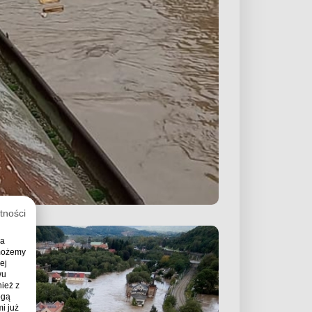
tności
ia
 możemy
ej
wu
ież z
ogą
i już