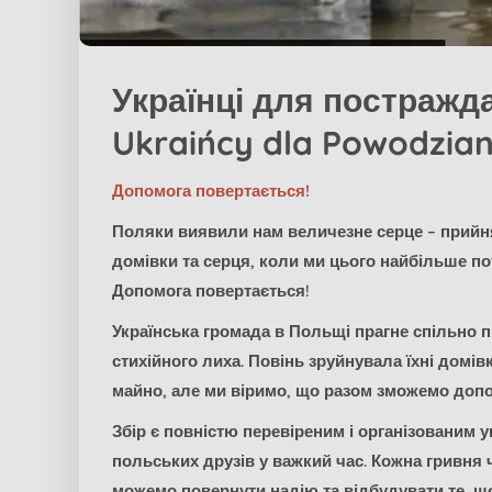
Українці для постражда
Ukraińcy dla Powodzia
Допомога повертається!
Поляки виявили нам величезне серце – прийнял
домівки та серця, коли ми цього найбільше по
Допомога повертається!
Українська громада в Польщі прагне спільно п
стихійного лиха. Повінь зруйнувала їхні домі
майно, але ми віримо, що разом зможемо допом
Збір є повністю перевіреним і організованим у
польських друзів у важкий час. Кожна гривня
можемо повернути надію та відбудувати те, щ