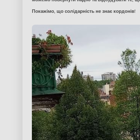
Покажімо, що солідарність не знає кордонів!