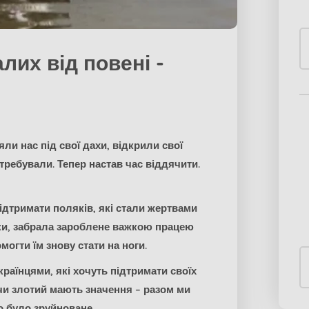
лих від повені -
n
и нас під свої дахи, відкрили свої
требували. Тепер настав час віддячити.
ідтримати поляків, які стали жертвами
вки, забрала зароблене важкою працею
огти їм знову стати на ноги.
країнцями, які хочуть підтримати своїх
 чи злотий мають значення – разом ми
о було зруйноване.