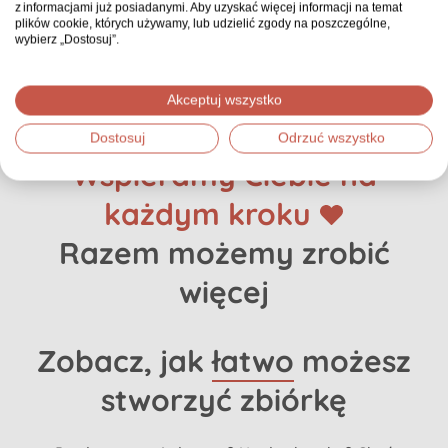
z informacjami już posiadanymi. Aby uzyskać więcej informacji na temat
plików cookie, których używamy, lub udzielić zgody na poszczególne,
Zgłoś nadużycie
, jeśli uważasz, że zbiórka zawiera
wybierz „Dostosuj”.
niedozwolone treści.
Akceptuj wszystko
Dostosuj
Odrzuć wszystko
Wspieramy Ciebie na
każdym kroku
Razem możemy zrobić
więcej
Zobacz, jak
łatwo
możesz
stworzyć zbiórkę