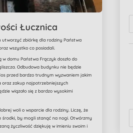
ości Łucznica
m utworzyć zbiórkę dla rodziny Państwa
raz wszystko co posiadali.
cą w domu Państwa Frączyk doszło do
zgliszcza. Odbudowa budynku nie będzie
z los przed bardzo trudnym wyzwaniem jakim
a oraz zakup najpotrzebniejszych
dzie wiązało się z bardzo wysokimi
brej woli o wsparcie dla rodziny. Liczę, że
e środki, by mogli stanąć na nogi. Otwórzmy
aną życzliwość dziękuję w imieniu swoim i