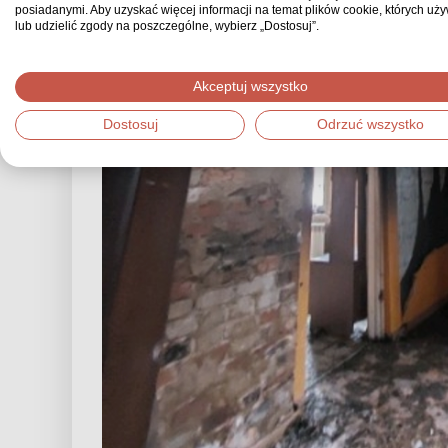
posiadanymi. Aby uzyskać więcej informacji na temat plików cookie, których uż
lub udzielić zgody na poszczególne, wybierz „Dostosuj”.
Akceptuj wszystko
Dostosuj
Odrzuć wszystko