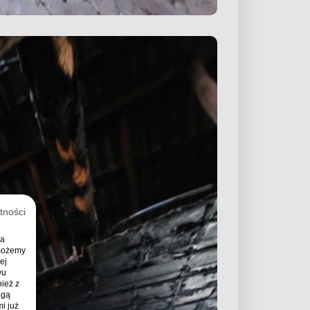
tności
ia
 możemy
ej
wu
ież z
ogą
i już