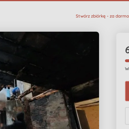
Stwórz zbiórkę - za darmo
W