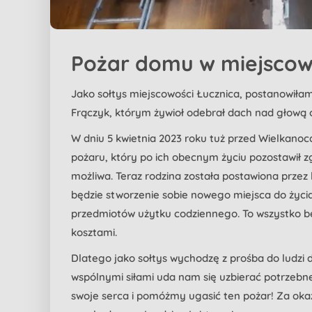
Pożar domu w miejscow
Jako sołtys miejscowości Łucznica, postanowiła
Frączyk, którym żywioł odebrał dach nad głową o
W dniu 5 kwietnia 2023 roku tuż przed Wielkano
pożaru, który po ich obecnym życiu pozostawił 
możliwa. Teraz rodzina została postawiona prze
będzie stworzenie sobie nowego miejsca do życi
przedmiotów użytku codziennego. To wszystko bę
kosztami.
Dlatego jako sołtys wychodzę z prośba do ludzi do
wspólnymi siłami uda nam się uzbierać potrzebn
swoje serca i pomóżmy ugasić ten pożar! Za okaz