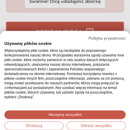
Świetnie! Chcę udostępnić zbiórkę
Wpłać na zbiórkę
Polityka prywatności
Używamy plików cookie
Wykorzystujemy pliki cookie, które są niezbędne do poprawnego
Zgłoś nadużycie
, jeśli uważasz, że zbiórka zawiera
funkcjonowania naszej strony. W przypadku wyrażenia zgody używamy inne
niedozwolone treści.
pliki cookie, które możemy zamieścić w celu analizy danych dotyczących
odwiedzających, ulepszenia naszej strony internetowej, pokazania
spersonalizowanych treści i zapewnienia Państwu wspaniałego
doświadczenia na stronie internetowej. Ponieważ korzystamy również z
plików cookie innych firm, poszczególne informacje, zebrane za ich pomocą,
mogą zostać przekazane do naszych partnerów, którzy mogą połączyć je
z informacjami już posiadanymi. Aby uzyskać więcej informacji na temat
Wspieramy Ciebie na
plików cookie, których używamy, lub udzielić zgody na poszczególne,
wybierz „Dostosuj”.
każdym kroku
Razem możemy zrobić
Akceptuj wszystko
więcej
Dostosuj
Odrzuć wszystko