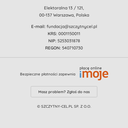
Elektoralna 13 / 121,
00-137 Warszawa, Polska
E-mail:
fundacja@szczytnycel.pl
KRS:
0001150011
NIP:
5253031878
REGON:
540710730
Bezpieczne płatności zapewnia
Masz problem? Zgłoś do nas
© SZCZYTNY-CEL.PL SP. Z O.O.