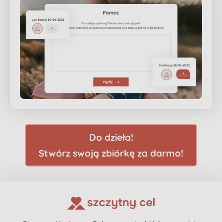
Do dzieła!
Stwórz swoją zbiórkę za darmo!