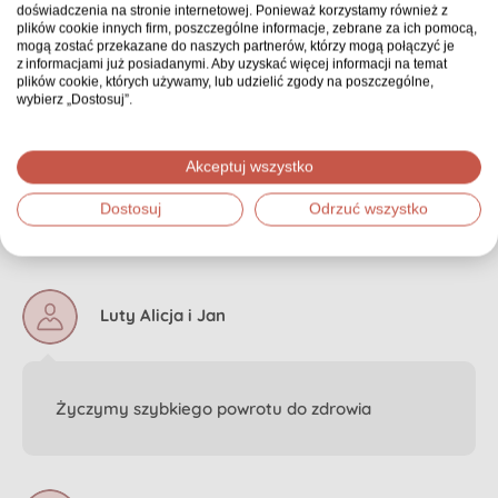
doświadczenia na stronie internetowej. Ponieważ korzystamy również z
plików cookie innych firm, poszczególne informacje, zebrane za ich pomocą,
Czy wiesz, że udostępniając zbiórkę, zwiększasz jej
mogą zostać przekazane do naszych partnerów, którzy mogą połączyć je
znacząco szansę
na sukces! Pomagaj innym!
z informacjami już posiadanymi. Aby uzyskać więcej informacji na temat
plików cookie, których używamy, lub udzielić zgody na poszczególne,
wybierz „Dostosuj”.
Świetnie! Chcę udostępnić zbiórkę
Akceptuj wszystko
Dostosuj
Odrzuć wszystko
Komentarze
Luty Alicja i Jan
Życzymy szybkiego powrotu do zdrowia