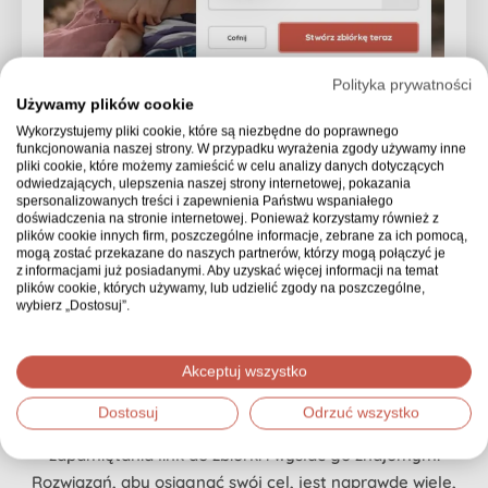
Polityka prywatności
Używamy plików cookie
Wykorzystujemy pliki cookie, które są niezbędne do poprawnego
funkcjonowania naszej strony. W przypadku wyrażenia zgody używamy inne
Zacznij zbierać
pieniądze
,
pliki cookie, które możemy zamieścić w celu analizy danych dotyczących
odwiedzających, ulepszenia naszej strony internetowej, pokazania
wykorzystuj możliwości
spersonalizowanych treści i zapewnienia Państwu wspaniałego
doświadczenia na stronie internetowej. Ponieważ korzystamy również z
plików cookie innych firm, poszczególne informacje, zebrane za ich pomocą,
mogą zostać przekazane do naszych partnerów, którzy mogą połączyć je
Założenie zbiórki to dopiero początek drogi do Twojego
z informacjami już posiadanymi. Aby uzyskać więcej informacji na temat
plików cookie, których używamy, lub udzielić zgody na poszczególne,
wymarzonego celu. Aby odniosła ona sukces, musisz
wybierz „Dostosuj”.
podzielić się tą informacją ze światem. Dzięki opcjom
szybkiego udostępniania możesz dotrzeć do mnóstwa
Akceptuj wszystko
osób za pośrednictwem Facebooka, Twittera,
WhatsAppa, Messengera, Instagrama i wielu innych
Dostosuj
Odrzuć wszystko
kanałów. Możesz również ustawić swój unikalny, prosty do
zapamiętania link do zbiórki i wysłać go znajomym.
Rozwiązań, aby osiągnąć swój cel, jest naprawdę wiele,