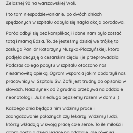
Żelaznej 90 na warszawskiej Woli.
I to tam niespodziewanianie, po dwóch dniach
spędzonych w szpitalu odbyła się nagła akcja porodowa.
Poród odbył się bez komplikacji i dane nam było zostać
tatą i mamą Edzia. To, że jesteśmy dzisiaj we trójkę to
zasługa Pani dr Katarzyny Muzyka-Placzyńskiej, która
podjęła decyzję o cesarskim cięciu i je przeprowadziła.
Podczas całego pobytu w szpitalu otoczono nas
niesamowitą opieką. Ogrom wsparcia jakim obdarzyli nas
pracownicy w Szpitalu Św. Zofii jest trudny do opisania w
słowach. Nasz synek od 2 grudnia przebywa na oddziale
neonatologii. Już niedługo będziemy razem w domu :)
Każdego dnia będąc z nim widzimy prace i
zaangażowanie położnych czy lekarzy. Widzimy ludzi,
którzy wkładają w swoją pracę całe serce. To ile miłości i
dobra dostają dzieci leżące na oddziale, ale również