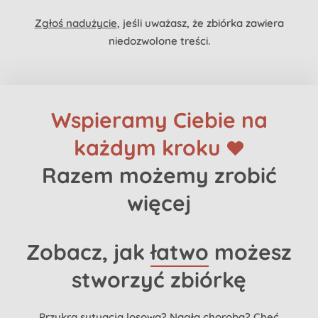
Zgłoś nadużycie
, jeśli uważasz, że zbiórka zawiera
niedozwolone treści.
Wspieramy Ciebie na
każdym kroku
Razem możemy zrobić
więcej
Zobacz, jak
łatwo
możesz
stworzyć zbiórkę
Przykra sytuacja losowa? Nagła choroba? Chęć