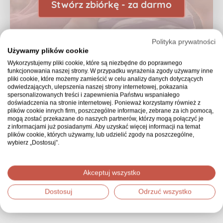
Stwórz zbiórkę - za darmo
Polityka prywatności
Używamy plików cookie
Wykorzystujemy pliki cookie, które są niezbędne do poprawnego
funkcjonowania naszej strony. W przypadku wyrażenia zgody używamy inne
pliki cookie, które możemy zamieścić w celu analizy danych dotyczących
odwiedzających, ulepszenia naszej strony internetowej, pokazania
spersonalizowanych treści i zapewnienia Państwu wspaniałego
doświadczenia na stronie internetowej. Ponieważ korzystamy również z
plików cookie innych firm, poszczególne informacje, zebrane za ich pomocą,
mogą zostać przekazane do naszych partnerów, którzy mogą połączyć je
z informacjami już posiadanymi. Aby uzyskać więcej informacji na temat
Nie wiesz od czego zacząć?
plików cookie, których używamy, lub udzielić zgody na poszczególne,
wybierz „Dostosuj”.
Zobacz, jak łatwo możesz stworzyć zbiórkę
Akceptuj wszystko
Jak stworzyć zbiórkę
Dostosuj
Odrzuć wszystko