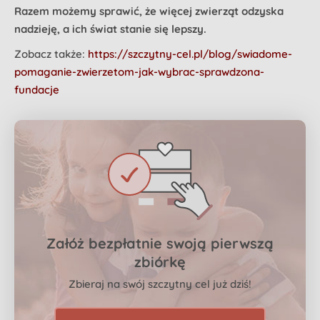
Razem możemy sprawić, że więcej zwierząt odzyska
nadzieję, a ich świat stanie się lepszy.
Zobacz także:
https://szczytny-cel.pl/blog/swiadome-
pomaganie-zwierzetom-jak-wybrac-sprawdzona-
fundacje
Załóż bezpłatnie swoją pierwszą
zbiórkę
Zbieraj na swój szczytny cel już dziś!