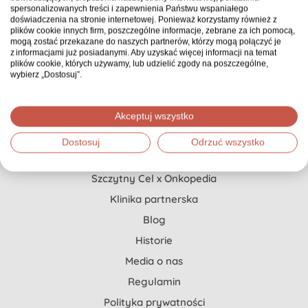
spersonalizowanych treści i zapewnienia Państwu wspaniałego
doświadczenia na stronie internetowej. Ponieważ korzystamy również z
plików cookie innych firm, poszczególne informacje, zebrane za ich pomocą,
Pierwszy i jedyny w Polsce serwis zbiórkowy, gdzie
mogą zostać przekazane do naszych partnerów, którzy mogą połączyć je
z informacjami już posiadanymi. Aby uzyskać więcej informacji na temat
każda zbiórka ma opiekuna, który doradza, co
plików cookie, których używamy, lub udzielić zgody na poszczególne,
możesz zrobić, żeby zebrać znacznie więcej.
wybierz „Dostosuj”.
Akceptuj wszystko
Pomoc dla Ciebie
Dostosuj
Odrzuć wszystko
Jak stworzyć zbiórkę?
Szczytny Cel x Onkopedia
Klinika partnerska
Blog
Historie
Media o nas
Regulamin
Polityka prywatności