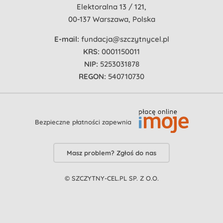
Elektoralna 13 / 121,
00-137 Warszawa, Polska
E-mail:
fundacja@szczytnycel.pl
KRS:
0001150011
NIP:
5253031878
REGON:
540710730
Bezpieczne płatności zapewnia
Masz problem? Zgłoś do nas
© SZCZYTNY-CEL.PL SP. Z O.O.