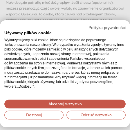
Małe decyzje potrafią mieć duży wpływ. Jeśli chcesz (opcjonalnie),
możesz przeznaczyć część swojej wpłaty na zapewnienie organizatorowi
wsparcia Opiekuna. To osoba, która czuwa nad przebiegiem zbiórki,
podpowiada, co warto poprawić i jak zwiększyć jej zasięg, a także
reaguje, gdy zbiórka zwalnia lub traci rozpęd.
Polityka prywatności
Używamy plików cookie
Dzięki Opiekunowi organizator nie zostaje sam i otrzymuje realne
Wykorzystujemy pliki cookie, które są niezbędne do poprawnego
wsparcie na każdym etapie. Dzięki temu osoba, której dotyczy zbiórka,
funkcjonowania naszej strony. W przypadku wyrażenia zgody używamy inne
może poczuć się naprawdę zaopiekowana.
pliki cookie, które możemy zamieścić w celu analizy danych dotyczących
odwiedzających, ulepszenia naszej strony internetowej, pokazania
Czy chcesz przeznaczyć proponowaną (domyślnie wybraną) część swojej
spersonalizowanych treści i zapewnienia Państwu wspaniałego
wpłaty na zapewnienie zbiórce Opiekuna? Jeśli nie, możesz wybrać inną
doświadczenia na stronie internetowej. Ponieważ korzystamy również z
kwotę.
plików cookie innych firm, poszczególne informacje, zebrane za ich pomocą,
mogą zostać przekazane do naszych partnerów, którzy mogą połączyć je
10 zł z mojej wpłaty zapewnia wsparcie Opiekuna
z informacjami już posiadanymi. Aby uzyskać więcej informacji na temat
plików cookie, których używamy, lub udzielić zgody na poszczególne,
wybierz „Dostosuj”.
Podsumowanie
30,00 zł
Wybrana kwota:
Akceptuj wszystko
Dostosuj
Odrzuć wszystko
Dziękujemy, że zdecydowałeś się wpłacić wybraną