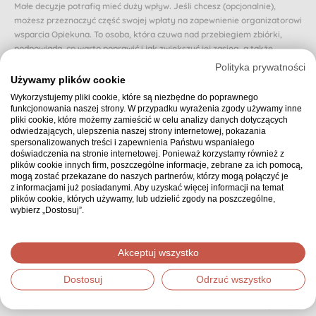
Małe decyzje potrafią mieć duży wpływ. Jeśli chcesz (opcjonalnie),
możesz przeznaczyć część swojej wpłaty na zapewnienie organizatorowi
wsparcia Opiekuna. To osoba, która czuwa nad przebiegiem zbiórki,
podpowiada, co warto poprawić i jak zwiększyć jej zasięg, a także
reaguje, gdy zbiórka zwalnia lub traci rozpęd.
Polityka prywatności
Używamy plików cookie
Dzięki Opiekunowi organizator nie zostaje sam i otrzymuje realne
Wykorzystujemy pliki cookie, które są niezbędne do poprawnego
wsparcie na każdym etapie. Dzięki temu osoba, której dotyczy zbiórka,
funkcjonowania naszej strony. W przypadku wyrażenia zgody używamy inne
może poczuć się naprawdę zaopiekowana.
pliki cookie, które możemy zamieścić w celu analizy danych dotyczących
odwiedzających, ulepszenia naszej strony internetowej, pokazania
Czy chcesz przeznaczyć proponowaną (domyślnie wybraną) część swojej
spersonalizowanych treści i zapewnienia Państwu wspaniałego
wpłaty na zapewnienie zbiórce Opiekuna? Jeśli nie, możesz wybrać inną
doświadczenia na stronie internetowej. Ponieważ korzystamy również z
kwotę.
plików cookie innych firm, poszczególne informacje, zebrane za ich pomocą,
mogą zostać przekazane do naszych partnerów, którzy mogą połączyć je
10 zł z mojej wpłaty zapewnia wsparcie Opiekuna
z informacjami już posiadanymi. Aby uzyskać więcej informacji na temat
plików cookie, których używamy, lub udzielić zgody na poszczególne,
wybierz „Dostosuj”.
Podsumowanie
30,00 zł
Wybrana kwota:
Akceptuj wszystko
Dostosuj
Odrzuć wszystko
Dziękujemy, że zdecydowałeś się wpłacić wybraną