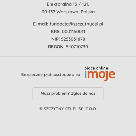
Elektoralna 13 / 121,
00-137 Warszawa, Polska
E-mail:
fundacja@szczytnycel.pl
KRS:
0001150011
NIP:
5253031878
REGON:
540710730
Bezpieczne płatności zapewnia
Masz problem? Zgłoś do nas
© SZCZYTNY-CEL.PL SP. Z O.O.