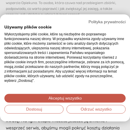
wsparcia Opiekuna. To osoba, która czuwa nad przebiegiem zbiórki,
podpowiada, co warto poprawić i jak zwiększyć jej zasięg, a także
reaguje, gdy zbiórka zwalnia lub traci rozpęd.
Polityka prywatności
Dzięki Opiekunowi organizator nie zostaje sam i otrzymuje realne
Używamy plików cookie
wsparcie na każdym etapie. Dzięki temu osoba, której dotyczy zbiórka,
Wykorzystujemy pliki cookie, które są niezbędne do poprawnego
może poczuć się naprawdę zaopiekowana.
funkcjonowania naszej strony. W przypadku wyrażenia zgody używamy inne
Czy chcesz przeznaczyć proponowaną (domyślnie wybraną) część swojej
pliki cookie, które możemy zamieścić w celu analizy danych dotyczących
odwiedzających, ulepszenia naszej strony internetowej, pokazania
wpłaty na zapewnienie zbiórce Opiekuna? Jeśli nie, możesz wybrać inną
spersonalizowanych treści i zapewnienia Państwu wspaniałego
kwotę.
doświadczenia na stronie internetowej. Ponieważ korzystamy również z
plików cookie innych firm, poszczególne informacje, zebrane za ich pomocą,
10 zł z mojej wpłaty zapewnia wsparcie Opiekuna
mogą zostać przekazane do naszych partnerów, którzy mogą połączyć je
z informacjami już posiadanymi. Aby uzyskać więcej informacji na temat
plików cookie, których używamy, lub udzielić zgody na poszczególne,
Podsumowanie
wybierz „Dostosuj”.
30,00 zł
Wybrana kwota:
Akceptuj wszystko
Dostosuj
Odrzuć wszystko
Dziękujemy, że zdecydowałeś się wpłacić wybraną
kwotę!
Na tym etapie możesz jeszcze ją zmienić i
wesprzeć serwis, abyśmy mogli pokryć koszty działania