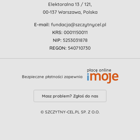
Elektoralna 13 / 121,
00-137 Warszawa, Polska
E-mail:
fundacja@szczytnycel.pl
KRS:
0001150011
NIP:
5253031878
REGON:
540710730
Bezpieczne płatności zapewnia
Masz problem? Zgłoś do nas
© SZCZYTNY-CEL.PL SP. Z O.O.