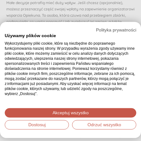
Małe decyzje potrafią mieć duży wpływ. Jeśli chcesz (opcjonalnie),
możesz przeznaczyć część swojej wpłaty na zapewnienie organizatorowi
wsparcia Opiekuna. To osoba, która czuwa nad przebiegiem zbiórki,
podpowiada, co warto poprawić i jak zwiększyć jej zasięg, a także
reaguje, gdy zbiórka zwalnia lub traci rozpęd.
Polityka prywatności
Używamy plików cookie
Dzięki Opiekunowi organizator nie zostaje sam i otrzymuje realne
Wykorzystujemy pliki cookie, które są niezbędne do poprawnego
wsparcie na każdym etapie. Dzięki temu osoba, której dotyczy zbiórka,
funkcjonowania naszej strony. W przypadku wyrażenia zgody używamy inne
może poczuć się naprawdę zaopiekowana.
pliki cookie, które możemy zamieścić w celu analizy danych dotyczących
odwiedzających, ulepszenia naszej strony internetowej, pokazania
Czy chcesz przeznaczyć proponowaną (domyślnie wybraną) część swojej
spersonalizowanych treści i zapewnienia Państwu wspaniałego
wpłaty na zapewnienie zbiórce Opiekuna? Jeśli nie, możesz wybrać inną
doświadczenia na stronie internetowej. Ponieważ korzystamy również z
kwotę.
plików cookie innych firm, poszczególne informacje, zebrane za ich pomocą,
mogą zostać przekazane do naszych partnerów, którzy mogą połączyć je
10 zł z mojej wpłaty zapewnia wsparcie Opiekuna
z informacjami już posiadanymi. Aby uzyskać więcej informacji na temat
plików cookie, których używamy, lub udzielić zgody na poszczególne,
wybierz „Dostosuj”.
Podsumowanie
30,00 zł
Wybrana kwota:
Akceptuj wszystko
Dostosuj
Odrzuć wszystko
Dziękujemy, że zdecydowałeś się wpłacić wybraną