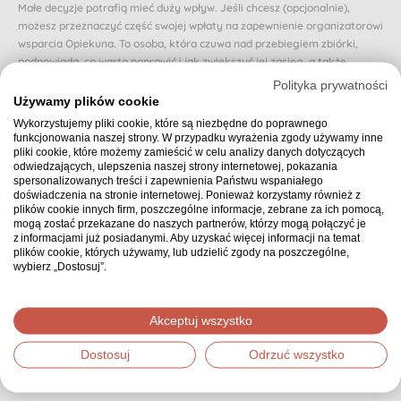
Małe decyzje potrafią mieć duży wpływ. Jeśli chcesz (opcjonalnie),
możesz przeznaczyć część swojej wpłaty na zapewnienie organizatorowi
wsparcia Opiekuna. To osoba, która czuwa nad przebiegiem zbiórki,
podpowiada, co warto poprawić i jak zwiększyć jej zasięg, a także
reaguje, gdy zbiórka zwalnia lub traci rozpęd.
Polityka prywatności
Używamy plików cookie
Dzięki Opiekunowi organizator nie zostaje sam i otrzymuje realne
Wykorzystujemy pliki cookie, które są niezbędne do poprawnego
wsparcie na każdym etapie. Dzięki temu osoba, której dotyczy zbiórka,
funkcjonowania naszej strony. W przypadku wyrażenia zgody używamy inne
może poczuć się naprawdę zaopiekowana.
pliki cookie, które możemy zamieścić w celu analizy danych dotyczących
odwiedzających, ulepszenia naszej strony internetowej, pokazania
Czy chcesz przeznaczyć proponowaną (domyślnie wybraną) część swojej
spersonalizowanych treści i zapewnienia Państwu wspaniałego
wpłaty na zapewnienie zbiórce Opiekuna? Jeśli nie, możesz wybrać inną
doświadczenia na stronie internetowej. Ponieważ korzystamy również z
kwotę.
plików cookie innych firm, poszczególne informacje, zebrane za ich pomocą,
mogą zostać przekazane do naszych partnerów, którzy mogą połączyć je
10 zł z mojej wpłaty zapewnia wsparcie Opiekuna
z informacjami już posiadanymi. Aby uzyskać więcej informacji na temat
plików cookie, których używamy, lub udzielić zgody na poszczególne,
wybierz „Dostosuj”.
Podsumowanie
30,00 zł
Wybrana kwota:
Akceptuj wszystko
Dostosuj
Odrzuć wszystko
Dziękujemy, że zdecydowałeś się wpłacić wybraną