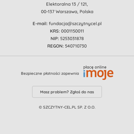
Elektoralna 13 / 121,
00-137 Warszawa, Polska
E-mail:
fundacja@szczytnycel.pl
KRS:
0001150011
NIP:
5253031878
REGON:
540710730
Bezpieczne płatności zapewnia
Masz problem? Zgłoś do nas
© SZCZYTNY-CEL.PL SP. Z O.O.