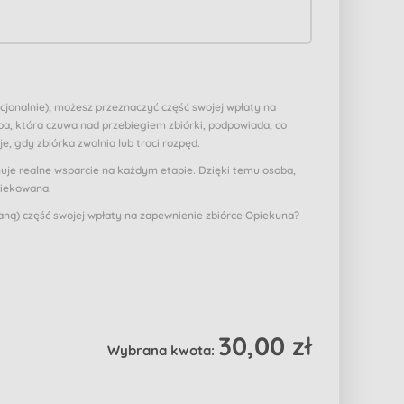
pcjonalnie), możesz przeznaczyć część swojej wpłaty na
a, która czuwa nad przebiegiem zbiórki, podpowiada, co
je, gdy zbiórka zwalnia lub traci rozpęd.
muje realne wsparcie na każdym etapie. Dzięki temu osoba,
piekowana.
ą) część swojej wpłaty na zapewnienie zbiórce Opiekuna?
30,00 zł
Wybrana kwota: