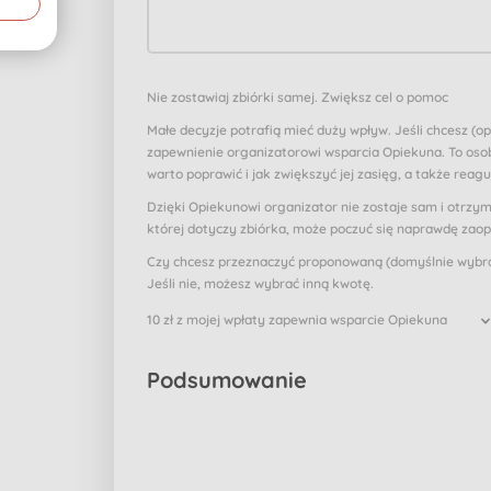
Nie zostawiaj zbiórki samej. Zwiększ cel o pomoc
Małe decyzje potrafią mieć duży wpływ. Jeśli chcesz (o
zapewnienie organizatorowi wsparcia Opiekuna. To osob
warto poprawić i jak zwiększyć jej zasięg, a także reagu
Dzięki Opiekunowi organizator nie zostaje sam i otrzy
której dotyczy zbiórka, może poczuć się naprawdę zao
Czy chcesz przeznaczyć proponowaną (domyślnie wybran
Jeśli nie, możesz wybrać inną kwotę.
10 zł z mojej wpłaty zapewnia wsparcie Opiekuna
Podsumowanie