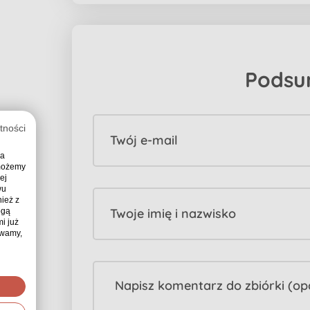
Podsu
tności
Twój e-mail
ia
 możemy
ej
wu
ież z
Twoje imię i nazwisko
ogą
i już
ywamy,