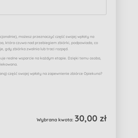
pcjonalnie), możesz przeznaczyć część swojej wpłaty na
a, która czuwa nad przebiegiem zbiórki, podpowiada, co
je, gdy zbiórka zwalnia lub traci rozpęd.
muje realne wsparcie na każdym etapie. Dzięki temu osoba,
piekowana.
ą) część swojej wpłaty na zapewnienie zbiórce Opiekuna?
30,00 zł
Wybrana kwota: