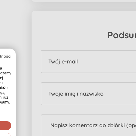
Podsu
tności
Twój e-mail
ia
 możemy
ej
wu
ież z
Twoje imię i nazwisko
ogą
i już
ywamy,