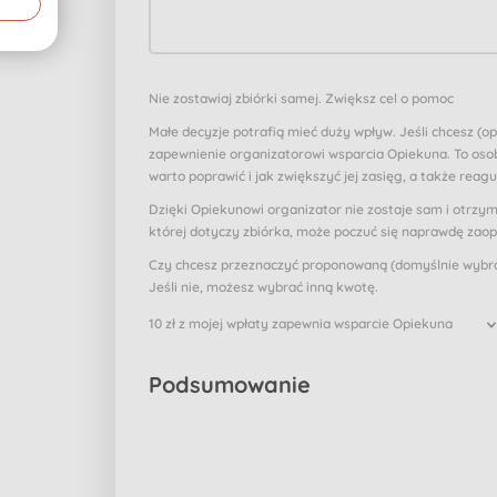
Nie zostawiaj zbiórki samej. Zwiększ cel o pomoc
Małe decyzje potrafią mieć duży wpływ. Jeśli chcesz (o
zapewnienie organizatorowi wsparcia Opiekuna. To osob
warto poprawić i jak zwiększyć jej zasięg, a także reagu
Dzięki Opiekunowi organizator nie zostaje sam i otrzy
której dotyczy zbiórka, może poczuć się naprawdę zao
Czy chcesz przeznaczyć proponowaną (domyślnie wybran
Jeśli nie, możesz wybrać inną kwotę.
10 zł z mojej wpłaty zapewnia wsparcie Opiekuna
Podsumowanie