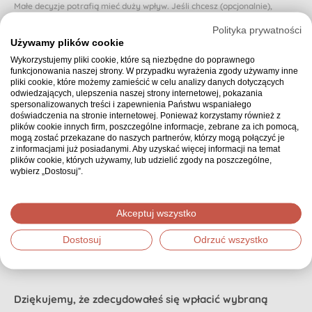
Małe decyzje potrafią mieć duży wpływ. Jeśli chcesz (opcjonalnie),
możesz przeznaczyć część swojej wpłaty na zapewnienie organizatorowi
Polityka prywatności
wsparcia Opiekuna. To osoba, która czuwa nad przebiegiem zbiórki,
Używamy plików cookie
podpowiada, co warto poprawić i jak zwiększyć jej zasięg, a także
Wykorzystujemy pliki cookie, które są niezbędne do poprawnego
reaguje, gdy zbiórka zwalnia lub traci rozpęd.
funkcjonowania naszej strony. W przypadku wyrażenia zgody używamy inne
pliki cookie, które możemy zamieścić w celu analizy danych dotyczących
Dzięki Opiekunowi organizator nie zostaje sam i otrzymuje realne
odwiedzających, ulepszenia naszej strony internetowej, pokazania
wsparcie na każdym etapie. Dzięki temu osoba, której dotyczy zbiórka,
spersonalizowanych treści i zapewnienia Państwu wspaniałego
może poczuć się naprawdę zaopiekowana.
doświadczenia na stronie internetowej. Ponieważ korzystamy również z
plików cookie innych firm, poszczególne informacje, zebrane za ich pomocą,
Czy chcesz przeznaczyć proponowaną (domyślnie wybraną) część swojej
mogą zostać przekazane do naszych partnerów, którzy mogą połączyć je
wpłaty na zapewnienie zbiórce Opiekuna? Jeśli nie, możesz wybrać inną
z informacjami już posiadanymi. Aby uzyskać więcej informacji na temat
kwotę.
plików cookie, których używamy, lub udzielić zgody na poszczególne,
wybierz „Dostosuj”.
0 zł - może innym razem
Akceptuj wszystko
Podsumowanie
30,00 zł
Dostosuj
Odrzuć wszystko
Wybrana kwota:
Dziękujemy, że zdecydowałeś się wpłacić wybraną