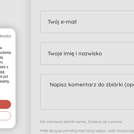
Twój e-mail
tności
ia
Twoje imię i nazwisko
 możemy
ej
wu
ież z
ogą
i już
ywamy,
Nie zostawiaj zbiórki samej. Zwiększ cel o pomoc
Małe decyzje potrafią mieć duży wpływ. Jeśli chcesz (o