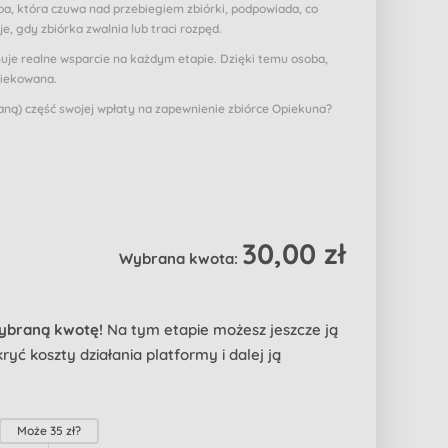
a, która czuwa nad przebiegiem zbiórki, podpowiada, co
je, gdy zbiórka zwalnia lub traci rozpęd.
muje realne wsparcie na każdym etapie. Dzięki temu osoba,
piekowana.
ą) część swojej wpłaty na zapewnienie zbiórce Opiekuna?
30,00 zł
Wybrana kwota:
wybraną kwotę!
Na tym etapie możesz jeszcze ją
yć koszty działania platformy i dalej ją
Może
35 zł
?