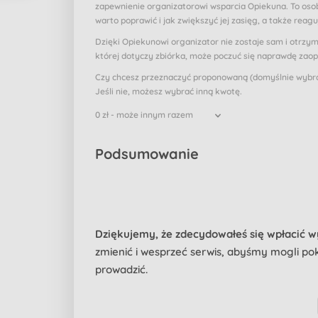
zapewnienie organizatorowi wsparcia Opiekuna. To osob
warto poprawić i jak zwiększyć jej zasięg, a także reagu
Dzięki Opiekunowi organizator nie zostaje sam i otrzy
której dotyczy zbiórka, może poczuć się naprawdę zao
Czy chcesz przeznaczyć proponowaną (domyślnie wybran
Jeśli nie, możesz wybrać inną kwotę.
0 zł - może innym razem
Podsumowanie
Dziękujemy, że zdecydowałeś się wpłacić 
zmienić i wesprzeć serwis, abyśmy mogli pokr
prowadzić.