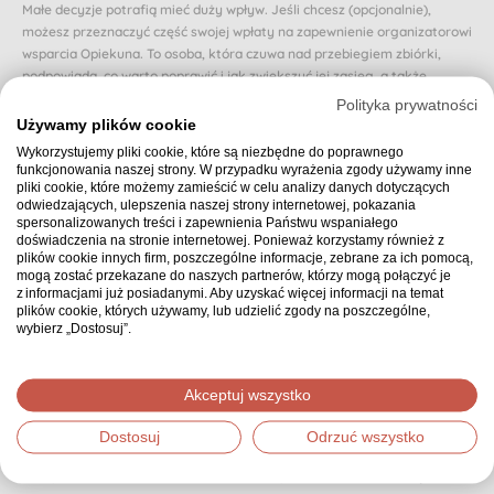
Małe decyzje potrafią mieć duży wpływ. Jeśli chcesz (opcjonalnie),
możesz przeznaczyć część swojej wpłaty na zapewnienie organizatorowi
wsparcia Opiekuna. To osoba, która czuwa nad przebiegiem zbiórki,
podpowiada, co warto poprawić i jak zwiększyć jej zasięg, a także
reaguje, gdy zbiórka zwalnia lub traci rozpęd.
Polityka prywatności
Używamy plików cookie
Dzięki Opiekunowi organizator nie zostaje sam i otrzymuje realne
Wykorzystujemy pliki cookie, które są niezbędne do poprawnego
wsparcie na każdym etapie. Dzięki temu osoba, której dotyczy zbiórka,
funkcjonowania naszej strony. W przypadku wyrażenia zgody używamy inne
może poczuć się naprawdę zaopiekowana.
pliki cookie, które możemy zamieścić w celu analizy danych dotyczących
odwiedzających, ulepszenia naszej strony internetowej, pokazania
Czy chcesz przeznaczyć proponowaną (domyślnie wybraną) część swojej
spersonalizowanych treści i zapewnienia Państwu wspaniałego
wpłaty na zapewnienie zbiórce Opiekuna? Jeśli nie, możesz wybrać inną
doświadczenia na stronie internetowej. Ponieważ korzystamy również z
kwotę.
plików cookie innych firm, poszczególne informacje, zebrane za ich pomocą,
mogą zostać przekazane do naszych partnerów, którzy mogą połączyć je
0 zł - może innym razem
z informacjami już posiadanymi. Aby uzyskać więcej informacji na temat
plików cookie, których używamy, lub udzielić zgody na poszczególne,
wybierz „Dostosuj”.
Podsumowanie
30,00 zł
Wybrana kwota:
Akceptuj wszystko
Dostosuj
Odrzuć wszystko
Dziękujemy, że zdecydowałeś się wpłacić wybraną