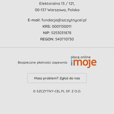
Elektoralna 13 / 121,
00-137 Warszawa, Polska
E-mail:
fundacja@szczytnycel.pl
KRS:
0001150011
NIP:
5253031878
REGON:
540710730
Bezpieczne płatności zapewnia
Masz problem? Zgłoś do nas
© SZCZYTNY-CEL.PL SP. Z O.O.