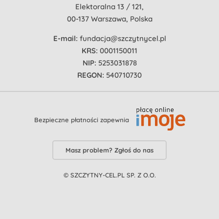
Elektoralna 13 / 121,
00-137 Warszawa, Polska
E-mail:
fundacja@szczytnycel.pl
KRS:
0001150011
NIP:
5253031878
REGON:
540710730
Bezpieczne płatności zapewnia
Masz problem? Zgłoś do nas
© SZCZYTNY-CEL.PL SP. Z O.O.