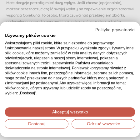
Małe decyzje potrafią mieć duży wpływ. Jeśli chcesz (opcjonalnie),
możesz przeznaczyć część swojej wpłaty na zapewnienie organizatorowi
wsparcia Opiekuna. To osoba, która czuwa nad przebiegiem zbiórki,
podpowiada, co warto poprawić i jak zwiększyć jej zasięg, a także
reaguje, gdy zbiórka zwalnia lub traci rozpęd.
Polityka prywatności
Używamy plików cookie
Dzięki Opiekunowi organizator nie zostaje sam i otrzymuje realne
Wykorzystujemy pliki cookie, które są niezbędne do poprawnego
wsparcie na każdym etapie. Dzięki temu osoba, której dotyczy zbiórka,
funkcjonowania naszej strony. W przypadku wyrażenia zgody używamy inne
może poczuć się naprawdę zaopiekowana.
pliki cookie, które możemy zamieścić w celu analizy danych dotyczących
odwiedzających, ulepszenia naszej strony internetowej, pokazania
Czy chcesz przeznaczyć proponowaną (domyślnie wybraną) część swojej
spersonalizowanych treści i zapewnienia Państwu wspaniałego
wpłaty na zapewnienie zbiórce Opiekuna? Jeśli nie, możesz wybrać inną
doświadczenia na stronie internetowej. Ponieważ korzystamy również z
kwotę.
plików cookie innych firm, poszczególne informacje, zebrane za ich pomocą,
mogą zostać przekazane do naszych partnerów, którzy mogą połączyć je
0 zł - może innym razem
z informacjami już posiadanymi. Aby uzyskać więcej informacji na temat
plików cookie, których używamy, lub udzielić zgody na poszczególne,
wybierz „Dostosuj”.
Podsumowanie
30,00 zł
Wybrana kwota:
Akceptuj wszystko
Dostosuj
Odrzuć wszystko
Dziękujemy, że zdecydowałeś się wpłacić wybraną