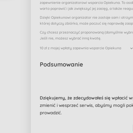
zapewnienie organizatorowi wsparcia Opiekuna. To osob
warto poprawić i jak zwiększyć jej zasięg, a także reagu
Dzięki Opiekunowi organizator nie zostaje sam i otrzy
której dotyczy zbiórka, może poczuć się naprawdę zao
Czy chcesz przeznaczyć proponowaną (domyślnie wybran
Jeśli nie, możesz wybrać inną kwotę.
10 zł z mojej wpłaty zapewnia wsparcie Opiekuna
Podsumowanie
Dziękujemy, że zdecydowałeś się wpłacić 
zmienić i wesprzeć serwis, abyśmy mogli pokr
prowadzić.