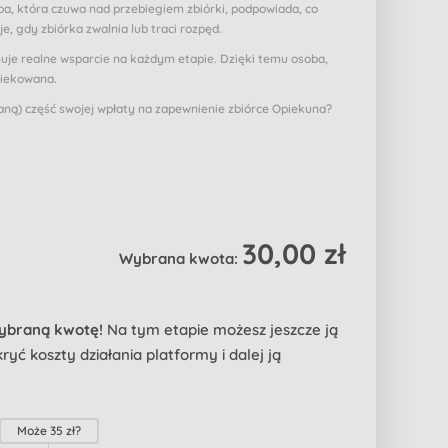
a, która czuwa nad przebiegiem zbiórki, podpowiada, co
je, gdy zbiórka zwalnia lub traci rozpęd.
muje realne wsparcie na każdym etapie. Dzięki temu osoba,
piekowana.
ą) część swojej wpłaty na zapewnienie zbiórce Opiekuna?
30,00 zł
Wybrana kwota:
wybraną kwotę!
Na tym etapie możesz jeszcze ją
yć koszty działania platformy i dalej ją
Może
35 zł
?