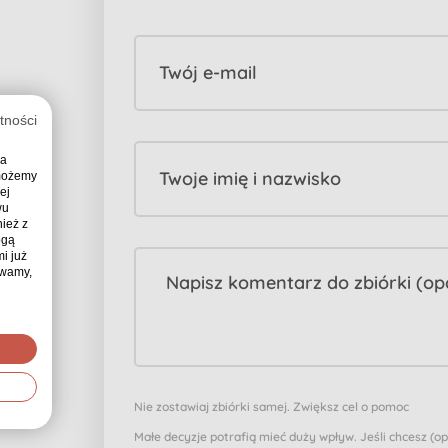
Twój e-mail
tności
ia
Twoje imię i nazwisko
 możemy
ej
wu
ież z
ogą
i już
ywamy,
Nie zostawiaj zbiórki samej. Zwiększ cel o pomoc
Małe decyzje potrafią mieć duży wpływ. Jeśli chcesz (o