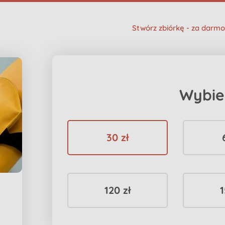
Stwórz zbiórkę - za darmo
Wybie
30 zł
120 zł
1