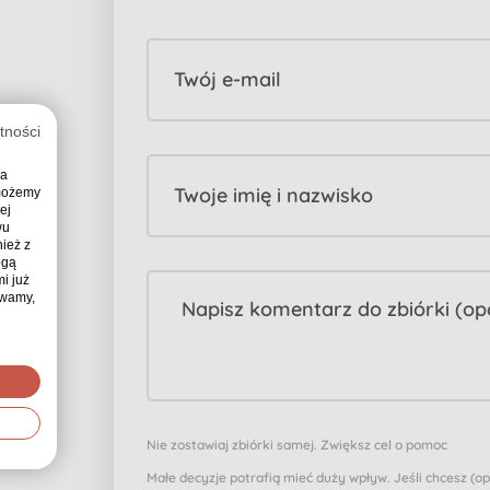
Twój e-mail
tności
ia
Twoje imię i nazwisko
 możemy
ej
wu
ież z
ogą
i już
ywamy,
Nie zostawiaj zbiórki samej. Zwiększ cel o pomoc
Małe decyzje potrafią mieć duży wpływ. Jeśli chcesz (o