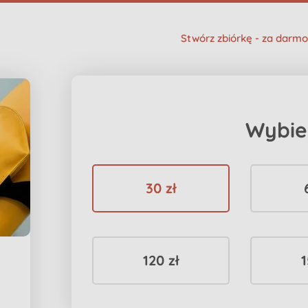
Stwórz zbiórkę - za darmo
Wybie
30 zł
120 zł
1