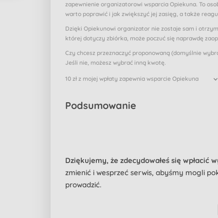
zapewnienie organizatorowi wsparcia Opiekuna. To osob
warto poprawić i jak zwiększyć jej zasięg, a także reagu
Dzięki Opiekunowi organizator nie zostaje sam i otrzy
której dotyczy zbiórka, może poczuć się naprawdę zao
Czy chcesz przeznaczyć proponowaną (domyślnie wybran
Jeśli nie, możesz wybrać inną kwotę.
10 zł z mojej wpłaty zapewnia wsparcie Opiekuna
Podsumowanie
Dziękujemy, że zdecydowałeś się wpłacić 
zmienić i wesprzeć serwis, abyśmy mogli pokr
prowadzić.