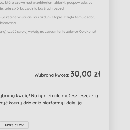
a, która czuwa nad przebiegiem zbiórki, podpowiada, co
je, gdy zbiórka zwalnia lub traci rozpęd.
muje realne wsparcie na każdym etapie. Dzięki temu osoba,
piekowana.
ą) część swojej wpłaty na zapewnienie zbiórce Opiekuna?
30,00 zł
Wybrana kwota:
wybraną kwotę!
Na tym etapie możesz jeszcze ją
yć koszty działania platformy i dalej ją
Może
35 zł
?