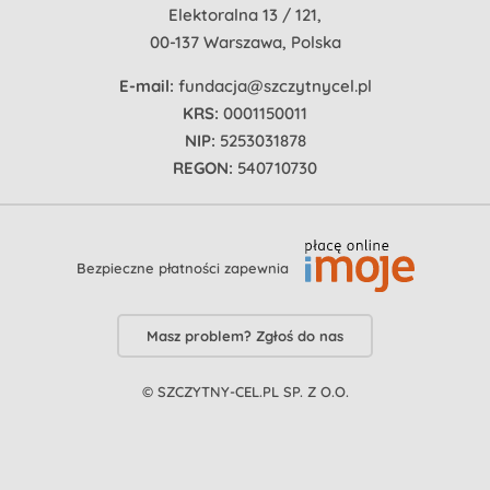
Elektoralna 13 / 121,
00-137 Warszawa, Polska
E-mail:
fundacja@szczytnycel.pl
KRS:
0001150011
NIP:
5253031878
REGON:
540710730
Bezpieczne płatności zapewnia
Masz problem? Zgłoś do nas
© SZCZYTNY-CEL.PL SP. Z O.O.