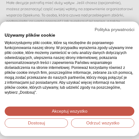
Małe decyzje potrafią mieć duży wpływ. Jeśli chcesz (opcjonalnie),
możesz przeznaczyć część swojej wpłaty na zapewnienie organizatorowi
wsparcia Opiekuna. To osoba, która czuwa nad przebiegiem zbiórki,
podpowiada, co warto poprawić i jak zwiększyć jej zasięg, a także
reaguje, gdy zbiórka zwalnia lub traci rozpęd.
Polityka prywatności
Używamy plików cookie
Dzięki Opiekunowi organizator nie zostaje sam i otrzymuje realne
Wykorzystujemy pliki cookie, które są niezbędne do poprawnego
wsparcie na każdym etapie. Dzięki temu osoba, której dotyczy zbiórka,
funkcjonowania naszej strony. W przypadku wyrażenia zgody używamy inne
może poczuć się naprawdę zaopiekowana.
pliki cookie, które możemy zamieścić w celu analizy danych dotyczących
odwiedzających, ulepszenia naszej strony internetowej, pokazania
Czy chcesz przeznaczyć proponowaną (domyślnie wybraną) część swojej
spersonalizowanych treści i zapewnienia Państwu wspaniałego
wpłaty na zapewnienie zbiórce Opiekuna? Jeśli nie, możesz wybrać inną
doświadczenia na stronie internetowej. Ponieważ korzystamy również z
kwotę.
plików cookie innych firm, poszczególne informacje, zebrane za ich pomocą,
mogą zostać przekazane do naszych partnerów, którzy mogą połączyć je
10 zł z mojej wpłaty zapewnia wsparcie Opiekuna
z informacjami już posiadanymi. Aby uzyskać więcej informacji na temat
plików cookie, których używamy, lub udzielić zgody na poszczególne,
wybierz „Dostosuj”.
Podsumowanie
30,00 zł
Wybrana kwota:
Akceptuj wszystko
Dostosuj
Odrzuć wszystko
Dziękujemy, że zdecydowałeś się wpłacić wybraną