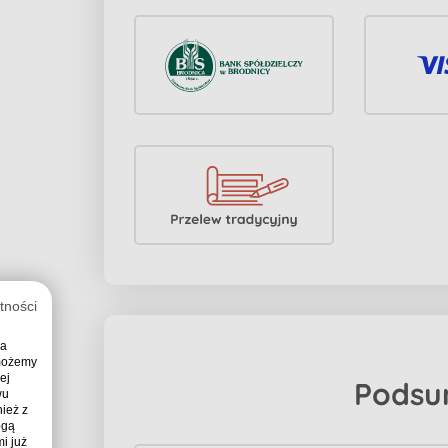
tności
ia
 możemy
ej
Podsu
wu
ież z
ogą
i już