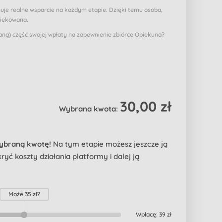
muje realne wsparcie na każdym etapie. Dzięki temu osoba,
piekowana.
ą) część swojej wpłaty na zapewnienie zbiórce Opiekuna?
30,00 zł
Wybrana kwota:
wybraną kwotę!
Na tym etapie możesz jeszcze ją
yć koszty działania platformy i dalej ją
Może
35 zł
?
Wpłacę:
39 zł