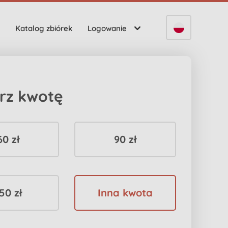
Katalog zbiórek
Logowanie
rz kwotę
60 zł
90 zł
50 zł
Inna kwota