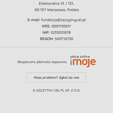
Elektoralna 13 / 121,
00-137 Warszawa, Polska
E-mail:
fundacja@szczytnycel.pl
KRS:
0001150011
NIP:
5253031878
REGON:
540710730
Bezpieczne płatności zapewnia
Masz problem? Zgłoś do nas
© SZCZYTNY-CEL.PL SP. Z O.O.