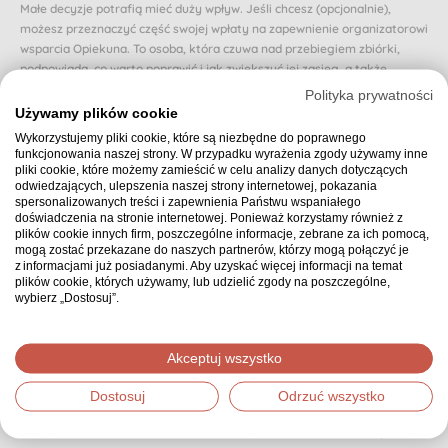
Małe decyzje potrafią mieć duży wpływ. Jeśli chcesz (opcjonalnie),
możesz przeznaczyć część swojej wpłaty na zapewnienie organizatorowi
wsparcia Opiekuna. To osoba, która czuwa nad przebiegiem zbiórki,
podpowiada, co warto poprawić i jak zwiększyć jej zasięg, a także
reaguje, gdy zbiórka zwalnia lub traci rozpęd.
Polityka prywatności
Używamy plików cookie
Dzięki Opiekunowi organizator nie zostaje sam i otrzymuje realne
Wykorzystujemy pliki cookie, które są niezbędne do poprawnego
wsparcie na każdym etapie. Dzięki temu osoba, której dotyczy zbiórka,
funkcjonowania naszej strony. W przypadku wyrażenia zgody używamy inne
może poczuć się naprawdę zaopiekowana.
pliki cookie, które możemy zamieścić w celu analizy danych dotyczących
odwiedzających, ulepszenia naszej strony internetowej, pokazania
Czy chcesz przeznaczyć proponowaną (domyślnie wybraną) część swojej
spersonalizowanych treści i zapewnienia Państwu wspaniałego
wpłaty na zapewnienie zbiórce Opiekuna? Jeśli nie, możesz wybrać inną
doświadczenia na stronie internetowej. Ponieważ korzystamy również z
kwotę.
plików cookie innych firm, poszczególne informacje, zebrane za ich pomocą,
mogą zostać przekazane do naszych partnerów, którzy mogą połączyć je
0 zł - może innym razem
z informacjami już posiadanymi. Aby uzyskać więcej informacji na temat
plików cookie, których używamy, lub udzielić zgody na poszczególne,
wybierz „Dostosuj”.
Podsumowanie
30,00 zł
Wybrana kwota:
Akceptuj wszystko
Dostosuj
Odrzuć wszystko
Dziękujemy, że zdecydowałeś się wpłacić wybraną