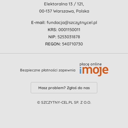
Elektoralna 13 / 121,
00-137 Warszawa, Polska
E-mail:
fundacja@szczytnycel.pl
KRS:
0001150011
NIP:
5253031878
REGON:
540710730
Bezpieczne płatności zapewnia
Masz problem? Zgłoś do nas
© SZCZYTNY-CEL.PL SP. Z O.O.