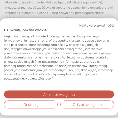
Małe decyzje potrafią mieć duży wpływ. Jeśli chcesz (opcjonalnie),
możesz przeznaczyć część swojej wpłaty na zapewnienie organizatorowi
wsparcia Opiekuna. To osoba, która czuwa nad przebiegiem zbiórki,
podpowiada, co warto poprawić i jak zwiększyć jej zasięg, a także
reaguje, gdy zbiórka zwalnia lub traci rozpęd.
Polityka prywatności
Używamy plików cookie
Dzięki Opiekunowi organizator nie zostaje sam i otrzymuje realne
Wykorzystujemy pliki cookie, które są niezbędne do poprawnego
wsparcie na każdym etapie. Dzięki temu osoba, której dotyczy zbiórka,
funkcjonowania naszej strony. W przypadku wyrażenia zgody używamy
może poczuć się naprawdę zaopiekowana.
inne pliki cookie, które możemy zamieścić w celu analizy danych
dotyczących odwiedzających, ulepszenia naszej strony internetowej,
Czy chcesz przeznaczyć proponowaną (domyślnie wybraną) część swojej
pokazania spersonalizowanych treści i zapewnienia Państwu wspaniałego
wpłaty na zapewnienie zbiórce Opiekuna? Jeśli nie, możesz wybrać inną
doświadczenia na stronie internetowej. Ponieważ korzystamy również z
kwotę.
plików cookie innych firm, poszczególne informacje, zebrane za ich
pomocą, mogą zostać przekazane do naszych partnerów, którzy mogą
0 zł - może innym razem
połączyć je z informacjami już posiadanymi. Aby uzyskać więcej informacji
na temat plików cookie, których używamy, lub udzielić zgody na
poszczególne, wybierz „Dostosuj”.
Podsumowanie
30,00 zł
Akceptuj wszystko
Wybrana kwota:
Dostosuj
Odrzuć wszystko
Dziękujemy, że zdecydowałeś się wpłacić wybraną