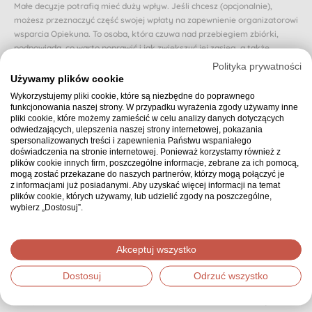
Małe decyzje potrafią mieć duży wpływ. Jeśli chcesz (opcjonalnie),
możesz przeznaczyć część swojej wpłaty na zapewnienie organizatorowi
wsparcia Opiekuna. To osoba, która czuwa nad przebiegiem zbiórki,
podpowiada, co warto poprawić i jak zwiększyć jej zasięg, a także
reaguje, gdy zbiórka zwalnia lub traci rozpęd.
Polityka prywatności
Używamy plików cookie
Dzięki Opiekunowi organizator nie zostaje sam i otrzymuje realne
Wykorzystujemy pliki cookie, które są niezbędne do poprawnego
wsparcie na każdym etapie. Dzięki temu osoba, której dotyczy zbiórka,
funkcjonowania naszej strony. W przypadku wyrażenia zgody używamy inne
może poczuć się naprawdę zaopiekowana.
pliki cookie, które możemy zamieścić w celu analizy danych dotyczących
odwiedzających, ulepszenia naszej strony internetowej, pokazania
Czy chcesz przeznaczyć proponowaną (domyślnie wybraną) część swojej
spersonalizowanych treści i zapewnienia Państwu wspaniałego
wpłaty na zapewnienie zbiórce Opiekuna? Jeśli nie, możesz wybrać inną
doświadczenia na stronie internetowej. Ponieważ korzystamy również z
kwotę.
plików cookie innych firm, poszczególne informacje, zebrane za ich pomocą,
mogą zostać przekazane do naszych partnerów, którzy mogą połączyć je
10 zł z mojej wpłaty zapewnia wsparcie Opiekuna
z informacjami już posiadanymi. Aby uzyskać więcej informacji na temat
plików cookie, których używamy, lub udzielić zgody na poszczególne,
wybierz „Dostosuj”.
Podsumowanie
30,00 zł
Wybrana kwota:
Akceptuj wszystko
Dostosuj
Odrzuć wszystko
Dziękujemy, że zdecydowałeś się wpłacić wybraną