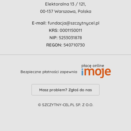
Elektoralna 13 / 121,
00-137 Warszawa, Polska
E-mail:
fundacja@szczytnycel.pl
KRS:
0001150011
NIP:
5253031878
REGON:
540710730
Bezpieczne płatności zapewnia
Masz problem? Zgłoś do nas
© SZCZYTNY-CEL.PL SP. Z O.O.