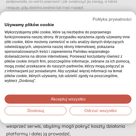
podpowiada, co warto poprawić i jak zwiększyć jej zasięg, a także
reaguje, gdy zbiórka zwalnia lub traci rozpęd.
Dzięki Opiekunowi organizator nie zostaje sam i otrzymuje realne
Polityka prywatności
wsparcie na każdym etapie. Dzięki temu osoba, której dotyczy zbiórka,
Używamy plików cookie
może poczuć się naprawdę zaopiekowana.
Wykorzystujemy pliki cookie, które są niezbędne do poprawnego
funkcjonowania naszej strony. W przypadku wyrażenia zgody używamy inne
Czy chcesz przeznaczyć proponowaną (domyślnie wybraną) część swojej
pliki cookie, które możemy zamieścić w celu analizy danych dotyczących
wpłaty na zapewnienie zbiórce Opiekuna? Jeśli nie, możesz wybrać inną
odwiedzających, ulepszenia naszej strony internetowej, pokazania
kwotę.
spersonalizowanych treści i zapewnienia Państwu wspaniałego
doświadczenia na stronie internetowej. Ponieważ korzystamy również z
0 zł - może innym razem
plików cookie innych firm, poszczególne informacje, zebrane za ich pomocą,
mogą zostać przekazane do naszych partnerów, którzy mogą połączyć je
z informacjami już posiadanymi. Aby uzyskać więcej informacji na temat
Podsumowanie
plików cookie, których używamy, lub udzielić zgody na poszczególne,
wybierz „Dostosuj”.
30,00 zł
Wybrana kwota:
Akceptuj wszystko
Dostosuj
Odrzuć wszystko
Dziękujemy, że zdecydowałeś się wpłacić wybraną
kwotę!
Na tym etapie możesz jeszcze ją zmienić i
wesprzeć serwis, abyśmy mogli pokryć koszty działania
platformy i dalej ją prowadzić.