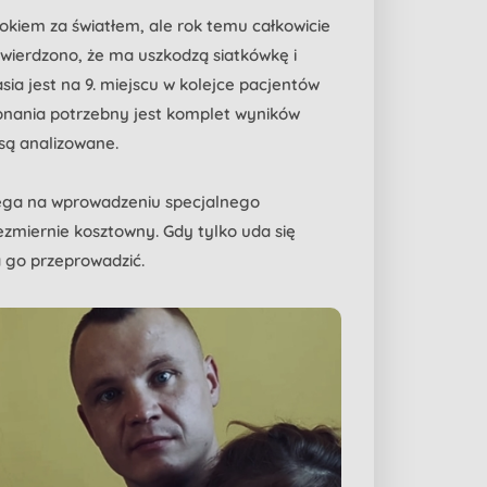
rokiem za światłem, ale rok temu całkowicie
twierdzono, że ma uszkodzą siatkówkę i
ia jest na 9. miejscu w kolejce pacjentów
onania potrzebny jest komplet wyników
 są analizowane.
lega na wprowadzeniu specjalnego
iezmiernie kosztowny. Gdy tylko uda się
 go przeprowadzić.