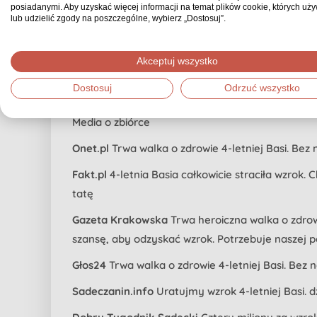
posiadanymi. Aby uzyskać więcej informacji na temat plików cookie, których uż
lub udzielić zgody na poszczególne, wybierz „Dostosuj”.
Licytacje na Facebooku
Grupa licytacyjna
Uratuj wzrok Basi
Akceptuj wszystko
Dostosuj
Odrzuć wszystko
Media o zbiórce
Onet.pl
Trwa walka o zdrowie 4-letniej Basi. Be
Fakt.pl
4-letnia Basia całkowicie straciła wzrok.
tatę
Gazeta Krakowska
Trwa heroiczna walka o zdro
szansę, aby odzyskać wzrok. Potrzebuje naszej
Głos24
Trwa walka o zdrowie 4-letniej Basi. Bez
Sadeczanin.info
Uratujmy wzrok 4-letniej Basi. 