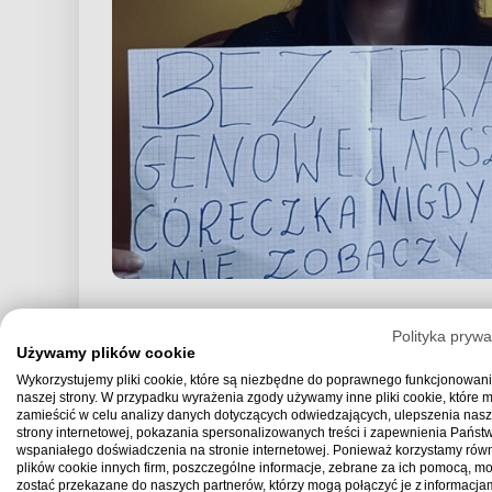
Rodzice Basi podkreślają, że oprócz pieniędzy licz
Polityka prywa
Używamy plików cookie
dziecka. Jeżeli nie uda się szybko zebrać ww. su
Wykorzystujemy pliki cookie, które są niezbędne do poprawnego funkcjonowan
wtedy mogłoby się okazać się, że jest już za pó
naszej strony. W przypadku wyrażenia zgody używamy inne pliki cookie, które
umrzeć.
zamieścić w celu analizy danych dotyczących odwiedzających, ulepszenia nasz
strony internetowej, pokazania spersonalizowanych treści i zapewnienia Państ
wspaniałego doświadczenia na stronie internetowej. Ponieważ korzystamy równ
Dlatego bardzo prosimy o pomoc – apeluje Janusz 
plików cookie innych firm, poszczególne informacje, zebrane za ich pomocą, m
zostać przekazane do naszych partnerów, którzy mogą połączyć je z informacjam