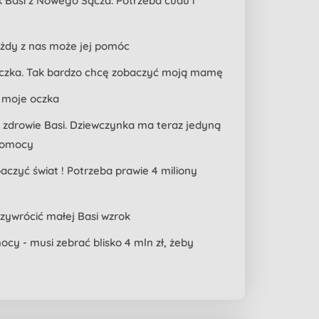
k Basi z Nowego Sącza. Potrzeba cudu i
ażdy z nas może jej pomóc
 oczka. Tak bardzo chcę zobaczyć moją mamę
j moje oczka
 zdrowie Basi. Dziewczynka ma teraz jedyną
 pomocy
aczyć świat ! Potrzeba prawie 4 miliony
rzywrócić małej Basi wzrok
ocy - musi zebrać blisko 4 mln zł, żeby