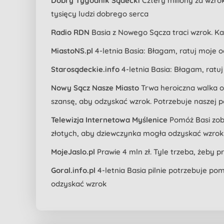
Dobry Tygodnik Sądecki
Cztery miliony za wzro
tysięcy ludzi dobrego serca
Radio RDN
Basia z Nowego Sącza traci wzrok. K
MiastoNS.pl
4-letnia Basia: Błagam, ratuj moje
Starosądeckie.info
4-letnia Basia: Błagam, ratu
Nowy Sącz Nasze Miasto
Trwa heroiczna walka o
szansę, aby odzyskać wzrok. Potrzebuje naszej
Telewizja Internetowa Myślenice
Pomóż Basi zob
złotych, aby dziewczynka mogła odzyskać wzrok
MojeJaslo.pl
Prawie 4 mln zł. Tyle trzeba, żeby p
Goral.info.pl
4-letnia Basia pilnie potrzebuje pom
odzyskać wzrok