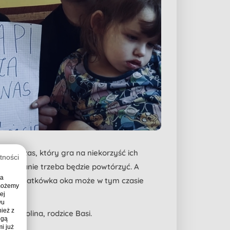
y się czas, który gra na niekorzyść ich
tności
my, badanie trzeba będzie powtórzyć. A
ia
źno, bo siatkówka oka może w tym czasie
 możemy
ej
wu
ież z
i Karolina, rodzice Basi.
ogą
i już