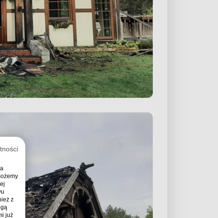
tności
ia
 możemy
ej
wu
ież z
ogą
i już