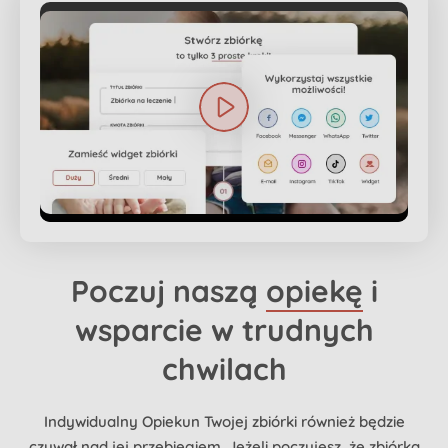
Poczuj naszą
opiekę
i
wsparcie w trudnych
chwilach
Indywidualny Opiekun Twojej zbiórki również będzie
czuwał nad jej przebiegiem. Jeżeli poczujesz, że zbiórka