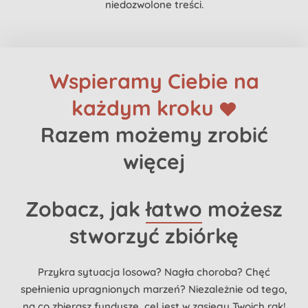
niedozwolone treści.
Wspieramy Ciebie na
każdym kroku
Razem możemy zrobić
więcej
Zobacz, jak
łatwo
możesz
stworzyć zbiórkę
Przykra sytuacja losowa? Nagła choroba? Chęć
spełnienia upragnionych marzeń? Niezależnie od tego,
na co zbierasz fundusze, cel jest w zasięgu Twoich rąk!