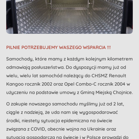
PILNIE POTRZEBUJEMY WASZEGO WSPARCIA !!!
Samochody, które mamy z każdym kolejnym kilometrem
odmawiają posłuszeństwa. Do dyspozycji mamy już od
wielu, wielu lat samochód należący do CHSMZ Renault
Kangoo rocznik 2002 oraz Opel Combo-C rocznik 2004 w
użyczeniu na podstawie umowy z Gminą Miejską Chojnice.
O zakupie nowszego samochodu myślimy już od 2 lat,
ciągle z nadzieją, że uda nam się wygospodarować
środki, niestety sytuacja epidemiczna na świecie
związana z COVID, obecnie wojna na Ukrainie oraz
sytuacja gospodarcza na świecie i w Polsce prowadzi do