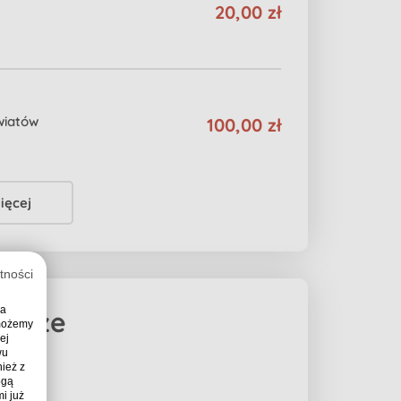
20,00 zł
wiatów
100,00 zł
ięcej
tności
ia
tarze
 możemy
ej
wu
ież z
ogą
i już