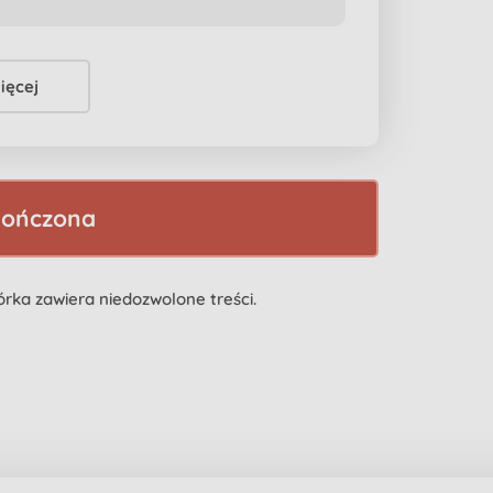
ięcej
kończona
biórka zawiera niedozwolone treści.