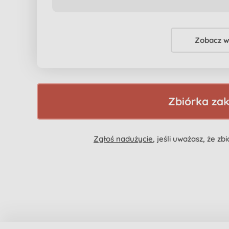
Zobacz w
Zbiórka za
Zgłoś nadużycie
, jeśli uważasz, że z