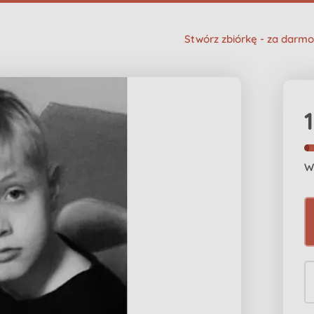
Stwórz zbiórkę - za darmo
W