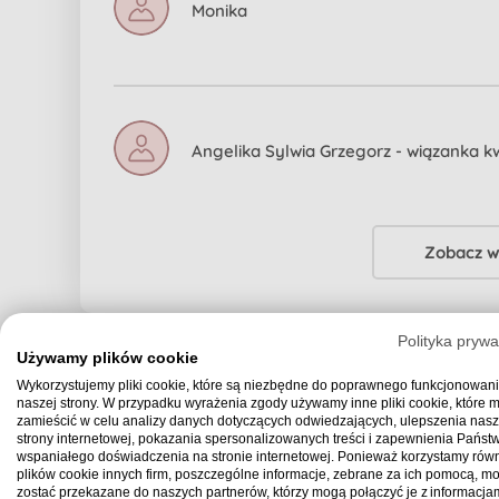
Monika
Angelika Sylwia Grzegorz - wiązanka k
Zobacz w
Polityka prywa
Używamy plików cookie
Wykorzystujemy pliki cookie, które są niezbędne do poprawnego funkcjonowan
Komen
naszej strony. W przypadku wyrażenia zgody używamy inne pliki cookie, które
zamieścić w celu analizy danych dotyczących odwiedzających, ulepszenia nasz
strony internetowej, pokazania spersonalizowanych treści i zapewnienia Państ
wspaniałego doświadczenia na stronie internetowej. Ponieważ korzystamy równ
plików cookie innych firm, poszczególne informacje, zebrane za ich pomocą, m
Nina Okoczuk
zostać przekazane do naszych partnerów, którzy mogą połączyć je z informacjam