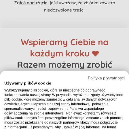
Zgłoś nadużycie
, jeśli uważasz, że zbiórka zawiera
niedozwolone treści.
Wspieramy Ciebie na
każdym kroku
Razem możemy zrobić
więcej
Polityka prywatności
Używamy plików cookie
Wykorzystujemy pliki cookie, które są niezbędne do poprawnego
Zobacz, jak
łatwo
możesz
funkcjonowania naszej strony. W przypadku wyrażenia zgody używamy inne
pliki cookie, które możemy zamieścić w celu analizy danych dotyczących
stworzyć zbiórkę
odwiedzających, ulepszenia naszej strony internetowej, pokazania
spersonalizowanych treści i zapewnienia Państwu wspaniałego
doświadczenia na stronie internetowej. Ponieważ korzystamy również z
plików cookie innych firm, poszczególne informacje, zebrane za ich pomocą,
Przykra sytuacja losowa? Nagła choroba? Chęć
mogą zostać przekazane do naszych partnerów, którzy mogą połączyć je
z informacjami już posiadanymi. Aby uzyskać więcej informacji na temat