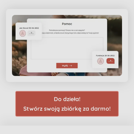
Do dzieła!
Stwórz swoją zbiórkę za darmo!