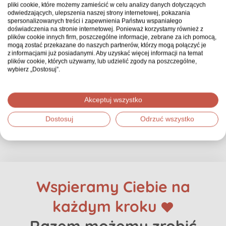
pliki cookie, które możemy zamieścić w celu analizy danych dotyczących
Zobacz więcej
odwiedzających, ulepszenia naszej strony internetowej, pokazania
spersonalizowanych treści i zapewnienia Państwu wspaniałego
doświadczenia na stronie internetowej. Ponieważ korzystamy również z
plików cookie innych firm, poszczególne informacje, zebrane za ich pomocą,
mogą zostać przekazane do naszych partnerów, którzy mogą połączyć je
z informacjami już posiadanymi. Aby uzyskać więcej informacji na temat
plików cookie, których używamy, lub udzielić zgody na poszczególne,
wybierz „Dostosuj”.
Wpłać na zbiórkę
Akceptuj wszystko
Zgłoś nadużycie
, jeśli uważasz, że zbiórka zawiera
Dostosuj
Odrzuć wszystko
niedozwolone treści.
Wspieramy Ciebie na
każdym kroku