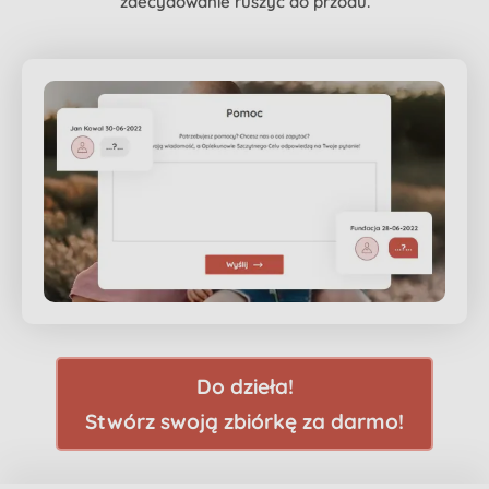
zdecydowanie ruszyć do przodu.
Do dzieła!
Stwórz swoją zbiórkę za darmo!