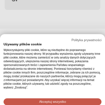
Polityka prywatności
Zbiórka zakończona
Używamy plików cookie
Wykorzystujemy pliki cookie, które są niezbędne do poprawnego
funkcjonowania naszej strony. W przypadku wyrażenia zgody używamy inne
pliki cookie, które możemy zamieścić w celu analizy danych dotyczących
Zgłoś nadużycie
, jeśli uważasz, że zbiórka zawiera
odwiedzających, ulepszenia naszej strony internetowej, pokazania
spersonalizowanych treści i zapewnienia Państwu wspaniałego
niedozwolone treści.
doświadczenia na stronie internetowej. Ponieważ korzystamy również z
plików cookie innych firm, poszczególne informacje, zebrane za ich pomocą,
mogą zostać przekazane do naszych partnerów, którzy mogą połączyć je
z informacjami już posiadanymi. Aby uzyskać więcej informacji na temat
plików cookie, których używamy, lub udzielić zgody na poszczególne,
wybierz „Dostosuj”.
Wspieramy Ciebie na
każdym kroku
Akceptuj wszystko