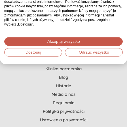
doświadczenia na stronie internetowej. Ponieważ korzystamy również z
Pierwszy i jedyny w Polsce serwis zbiórkowy, gdzie
plików cookie innych firm, poszczególne informacje, zebrane za ich pomocą,
każda zbiórka ma opiekuna, który doradza, co
mogą zostać przekazane do naszych partnerów, którzy mogą połączyć je
z informacjami już posiadanymi. Aby uzyskać więcej informacji na temat
możesz zrobić, żeby zebrać znacznie więcej.
plików cookie, których używamy, lub udzielić zgody na poszczególne,
wybierz „Dostosuj”.
Pomoc dla Ciebie
Akceptuj wszystko
Jak stworzyć zbiórkę?
Dostosuj
Odrzuć wszystko
Szczytny Cel x Onkopedia
Klinika partnerska
Blog
Historie
Media o nas
Regulamin
Polityka prywatności
Ustawienia prywatności