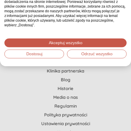
doświadczenia na stronie internetowej. Ponieważ korzystamy również z
Pierwszy i jedyny w Polsce serwis zbiórkowy, gdzie
plików cookie innych firm, poszczególne informacje, zebrane za ich pomocą,
każda zbiórka ma opiekuna, który doradza, co
mogą zostać przekazane do naszych partnerów, którzy mogą połączyć je
z informacjami już posiadanymi. Aby uzyskać więcej informacji na temat
możesz zrobić, żeby zebrać znacznie więcej.
plików cookie, których używamy, lub udzielić zgody na poszczególne,
wybierz „Dostosuj”.
Pomoc dla Ciebie
Akceptuj wszystko
Jak stworzyć zbiórkę?
Dostosuj
Odrzuć wszystko
Szczytny Cel x Onkopedia
Klinika partnerska
Blog
Historie
Media o nas
Regulamin
Polityka prywatności
Ustawienia prywatności