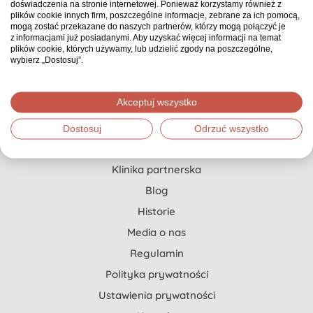
doświadczenia na stronie internetowej. Ponieważ korzystamy również z
Pierwszy i jedyny w Polsce serwis zbiórkowy, gdzie
plików cookie innych firm, poszczególne informacje, zebrane za ich pomocą,
każda zbiórka ma opiekuna, który doradza, co
mogą zostać przekazane do naszych partnerów, którzy mogą połączyć je
z informacjami już posiadanymi. Aby uzyskać więcej informacji na temat
możesz zrobić, żeby zebrać znacznie więcej.
plików cookie, których używamy, lub udzielić zgody na poszczególne,
wybierz „Dostosuj”.
Pomoc dla Ciebie
Akceptuj wszystko
Jak stworzyć zbiórkę?
Dostosuj
Odrzuć wszystko
Szczytny Cel x Onkopedia
Klinika partnerska
Blog
Historie
Media o nas
Regulamin
Polityka prywatności
Ustawienia prywatności