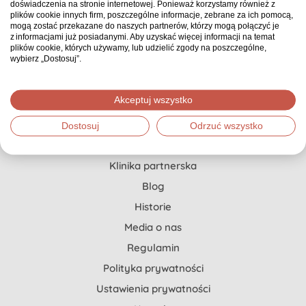
doświadczenia na stronie internetowej. Ponieważ korzystamy również z
Pierwszy i jedyny w Polsce serwis zbiórkowy, gdzie
plików cookie innych firm, poszczególne informacje, zebrane za ich pomocą,
każda zbiórka ma opiekuna, który doradza, co
mogą zostać przekazane do naszych partnerów, którzy mogą połączyć je
z informacjami już posiadanymi. Aby uzyskać więcej informacji na temat
możesz zrobić, żeby zebrać znacznie więcej.
plików cookie, których używamy, lub udzielić zgody na poszczególne,
wybierz „Dostosuj”.
Pomoc dla Ciebie
Akceptuj wszystko
Jak stworzyć zbiórkę?
Dostosuj
Odrzuć wszystko
Szczytny Cel x Onkopedia
Klinika partnerska
Blog
Historie
Media o nas
Regulamin
Polityka prywatności
Ustawienia prywatności