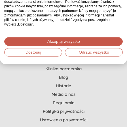
doświadczenia na stronie internetowej. Ponieważ korzystamy również z
Pierwszy i jedyny w Polsce serwis zbiórkowy, gdzie
plików cookie innych firm, poszczególne informacje, zebrane za ich pomocą,
każda zbiórka ma opiekuna, który doradza, co
mogą zostać przekazane do naszych partnerów, którzy mogą połączyć je
z informacjami już posiadanymi. Aby uzyskać więcej informacji na temat
możesz zrobić, żeby zebrać znacznie więcej.
plików cookie, których używamy, lub udzielić zgody na poszczególne,
wybierz „Dostosuj”.
Pomoc dla Ciebie
Akceptuj wszystko
Jak stworzyć zbiórkę?
Dostosuj
Odrzuć wszystko
Szczytny Cel x Onkopedia
Klinika partnerska
Blog
Historie
Media o nas
Regulamin
Polityka prywatności
Ustawienia prywatności