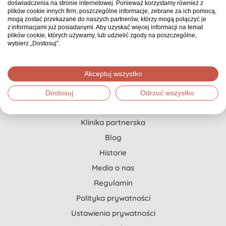
doświadczenia na stronie internetowej. Ponieważ korzystamy również z
Pierwszy i jedyny w Polsce serwis zbiórkowy, gdzie
plików cookie innych firm, poszczególne informacje, zebrane za ich pomocą,
każda zbiórka ma opiekuna, który doradza, co
mogą zostać przekazane do naszych partnerów, którzy mogą połączyć je
z informacjami już posiadanymi. Aby uzyskać więcej informacji na temat
możesz zrobić, żeby zebrać znacznie więcej.
plików cookie, których używamy, lub udzielić zgody na poszczególne,
wybierz „Dostosuj”.
Pomoc dla Ciebie
Akceptuj wszystko
Jak stworzyć zbiórkę?
Dostosuj
Odrzuć wszystko
Szczytny Cel x Onkopedia
Klinika partnerska
Blog
Historie
Media o nas
Regulamin
Polityka prywatności
Ustawienia prywatności