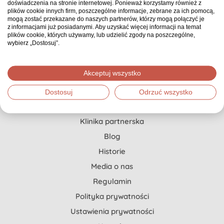
doświadczenia na stronie internetowej. Ponieważ korzystamy również z
Pierwszy i jedyny w Polsce serwis zbiórkowy, gdzie
plików cookie innych firm, poszczególne informacje, zebrane za ich pomocą,
każda zbiórka ma opiekuna, który doradza, co
mogą zostać przekazane do naszych partnerów, którzy mogą połączyć je
z informacjami już posiadanymi. Aby uzyskać więcej informacji na temat
możesz zrobić, żeby zebrać znacznie więcej.
plików cookie, których używamy, lub udzielić zgody na poszczególne,
wybierz „Dostosuj”.
Pomoc dla Ciebie
Akceptuj wszystko
Jak stworzyć zbiórkę?
Dostosuj
Odrzuć wszystko
Szczytny Cel x Onkopedia
Klinika partnerska
Blog
Historie
Media o nas
Regulamin
Polityka prywatności
Ustawienia prywatności