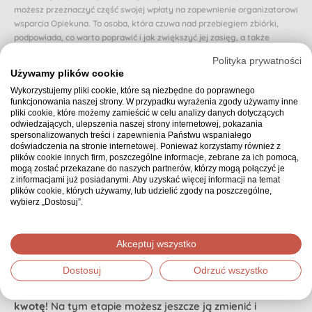
możesz przeznaczyć część swojej wpłaty na zapewnienie organizatorowi
wsparcia Opiekuna. To osoba, która czuwa nad przebiegiem zbiórki,
podpowiada, co warto poprawić i jak zwiększyć jej zasięg, a także
reaguje, gdy zbiórka zwalnia lub traci rozpęd.
Polityka prywatności
Dzięki Opiekunowi organizator nie zostaje sam i otrzymuje realne
Używamy plików cookie
wsparcie na każdym etapie. Dzięki temu osoba, której dotyczy zbiórka,
Wykorzystujemy pliki cookie, które są niezbędne do poprawnego
może poczuć się naprawdę zaopiekowana.
funkcjonowania naszej strony. W przypadku wyrażenia zgody używamy inne
pliki cookie, które możemy zamieścić w celu analizy danych dotyczących
Czy chcesz przeznaczyć proponowaną (domyślnie wybraną) część swojej
odwiedzających, ulepszenia naszej strony internetowej, pokazania
wpłaty na zapewnienie zbiórce Opiekuna? Jeśli nie, możesz wybrać inną
spersonalizowanych treści i zapewnienia Państwu wspaniałego
doświadczenia na stronie internetowej. Ponieważ korzystamy również z
kwotę.
plików cookie innych firm, poszczególne informacje, zebrane za ich pomocą,
mogą zostać przekazane do naszych partnerów, którzy mogą połączyć je
10 zł z mojej wpłaty zapewnia wsparcie Opiekuna
z informacjami już posiadanymi. Aby uzyskać więcej informacji na temat
plików cookie, których używamy, lub udzielić zgody na poszczególne,
wybierz „Dostosuj”.
Podsumowanie
30,00 zł
Wybrana kwota:
Akceptuj wszystko
Dostosuj
Odrzuć wszystko
Dziękujemy, że zdecydowałeś się wpłacić wybraną
kwotę!
Na tym etapie możesz jeszcze ją zmienić i