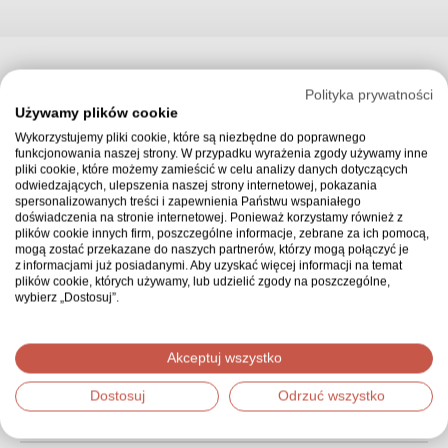
Wpłaty
Polityka prywatności
Używamy plików cookie
Wykorzystujemy pliki cookie, które są niezbędne do poprawnego
funkcjonowania naszej strony. W przypadku wyrażenia zgody używamy inne
Widoczne
Najwyższe
pliki cookie, które możemy zamieścić w celu analizy danych dotyczących
odwiedzających, ulepszenia naszej strony internetowej, pokazania
spersonalizowanych treści i zapewnienia Państwu wspaniałego
doświadczenia na stronie internetowej. Ponieważ korzystamy również z
plików cookie innych firm, poszczególne informacje, zebrane za ich pomocą,
Edyta
23,00 zł
mogą zostać przekazane do naszych partnerów, którzy mogą połączyć je
z informacjami już posiadanymi. Aby uzyskać więcej informacji na temat
plików cookie, których używamy, lub udzielić zgody na poszczególne,
wybierz „Dostosuj”.
Akceptuj wszystko
Asia Gudel
100,00 zł
Dostosuj
Odrzuć wszystko