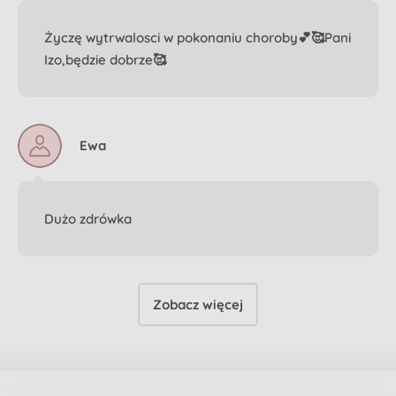
Życzę wytrwalosci w pokonaniu choroby💕🥰Pani
Izo,będzie dobrze🥰
Ewa
Dużo zdrówka
Zobacz więcej