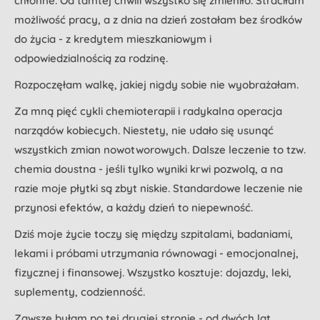
chłonne. Od tamtej chwili wszystko się zmieniło. Straciłam
możliwość pracy, a z dnia na dzień zostałam bez środków
do życia - z kredytem mieszkaniowym i
odpowiedzialnością za rodzinę.
Rozpoczęłam walkę, jakiej nigdy sobie nie wyobrażałam.
Za mną pięć cykli chemioterapii i radykalna operacja
narządów kobiecych. Niestety, nie udało się usunąć
wszystkich zmian nowotworowych. Dalsze leczenie to tzw.
chemia doustna - jeśli tylko wyniki krwi pozwolą, a na
razie moje płytki są zbyt niskie. Standardowe leczenie nie
przynosi efektów, a każdy dzień to niepewność.
Dziś moje życie toczy się między szpitalami, badaniami,
lekami i próbami utrzymania równowagi - emocjonalnej,
fizycznej i finansowej. Wszystko kosztuje: dojazdy, leki,
suplementy, codzienność.
Zawsze byłam po tej drugiej stronie - od dwóch lat