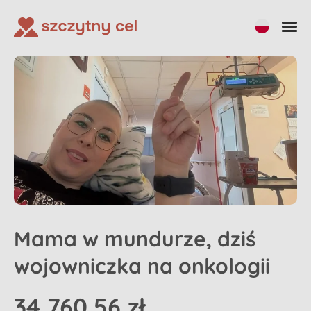
Udostępnij
Wpłać na zbiórkę
Mama w mundurze, dziś
wojowniczka na onkologii
34 760,56 zł