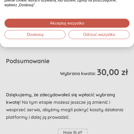
plików cookie, których używamy, lub udzielić zgody na poszczególne,
Dzięki Opiekunowi organizator nie zostaje sam i otrzymuje realne
wybierz „Dostosuj”.
wsparcie na każdym etapie. Dzięki temu osoba, której dotyczy zbiórka,
może poczuć się naprawdę zaopiekowana.
Czy chcesz przeznaczyć proponowaną (domyślnie wybraną) część swojej
Akceptuj wszystko
wpłaty na zapewnienie zbiórce Opiekuna? Jeśli nie, możesz wybrać inną
Dostosuj
Odrzuć wszystko
kwotę.
99 zł z mojej wpłaty zapewnia wsparcie Opiekuna
Podsumowanie
30,00 zł
Wybrana kwota:
Dziękujemy, że zdecydowałeś się wpłacić wybraną
kwotę!
Na tym etapie możesz jeszcze ją zmienić i
wesprzeć serwis, abyśmy mogli pokryć koszty działania
platformy i dalej ją prowadzić.
Może
35 zł
?