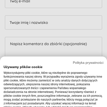
Twój e-mail
Twoje imię i nazwisko
Polityka prywatności
Używamy plików cookie
Wykorzystujemy pliki cookie, które są niezbędne do poprawnego
Nie zostawiaj zbiórki samej. Zwiększ cel o pomoc
funkcjonowania naszej strony. W przypadku wyrażenia zgody używamy inne
pliki cookie, które możemy zamieścić w celu analizy danych dotyczących
Małe decyzje potrafią mieć duży wpływ. Jeśli chcesz (opcjonalnie),
odwiedzających, ulepszenia naszej strony internetowej, pokazania
możesz przeznaczyć część swojej wpłaty na zapewnienie organizatorowi
spersonalizowanych treści i zapewnienia Państwu wspaniałego
wsparcia Opiekuna. To osoba, która czuwa nad przebiegiem zbiórki,
doświadczenia na stronie internetowej. Ponieważ korzystamy również z
plików cookie innych firm, poszczególne informacje, zebrane za ich pomocą,
podpowiada, co warto poprawić i jak zwiększyć jej zasięg, a także
mogą zostać przekazane do naszych partnerów, którzy mogą połączyć je
reaguje, gdy zbiórka zwalnia lub traci rozpęd.
z informacjami już posiadanymi. Aby uzyskać więcej informacji na temat