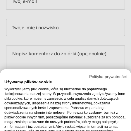
Twój e-mail
Twoje imię i nazwisko
Polityka prywatności
Używamy plików cookie
Wykorzystujemy pliki cookie, które są niezbędne do poprawnego
Nie zostawiaj zbiórki samej. Zwiększ cel o pomoc
funkcjonowania naszej strony. W przypadku wyrażenia zgody używamy inne
pliki cookie, które możemy zamieścić w celu analizy danych dotyczących
Małe decyzje potrafią mieć duży wpływ. Jeśli chcesz (opcjonalnie),
odwiedzających, ulepszenia naszej strony internetowej, pokazania
możesz przeznaczyć część swojej wpłaty na zapewnienie organizatorowi
spersonalizowanych treści i zapewnienia Państwu wspaniałego
wsparcia Opiekuna. To osoba, która czuwa nad przebiegiem zbiórki,
doświadczenia na stronie internetowej. Ponieważ korzystamy również z
plików cookie innych firm, poszczególne informacje, zebrane za ich pomocą,
podpowiada, co warto poprawić i jak zwiększyć jej zasięg, a także
mogą zostać przekazane do naszych partnerów, którzy mogą połączyć je
reaguje, gdy zbiórka zwalnia lub traci rozpęd.
z informacjami już posiadanymi. Aby uzyskać więcej informacji na temat