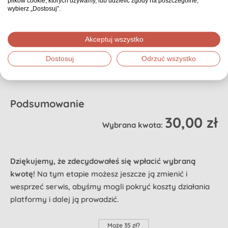
plików cookie, których używamy, lub udzielić zgody na poszczególne,
Dzięki Opiekunowi organizator nie zostaje sam i otrzymuje realne
wybierz „Dostosuj”.
wsparcie na każdym etapie. Dzięki temu osoba, której dotyczy zbiórka,
może poczuć się naprawdę zaopiekowana.
Czy chcesz przeznaczyć proponowaną (domyślnie wybraną) część swojej
Akceptuj wszystko
wpłaty na zapewnienie zbiórce Opiekuna? Jeśli nie, możesz wybrać inną
Dostosuj
Odrzuć wszystko
kwotę.
0 zł - może innym razem
Podsumowanie
30,00 zł
Wybrana kwota:
Dziękujemy, że zdecydowałeś się wpłacić wybraną
kwotę!
Na tym etapie możesz jeszcze ją zmienić i
wesprzeć serwis, abyśmy mogli pokryć koszty działania
platformy i dalej ją prowadzić.
Może
35 zł
?