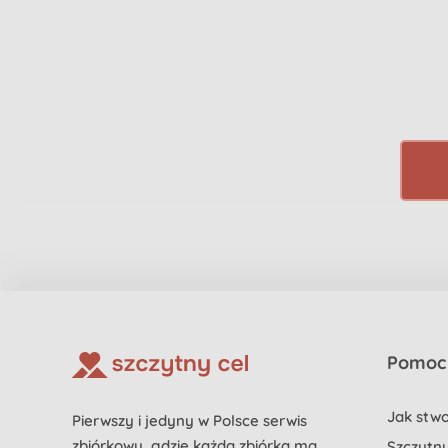
Pomoc 
Jak stwo
Pierwszy i jedyny w Polsce serwis
zbiórkowy, gdzie każda zbiórka ma
Szczytny