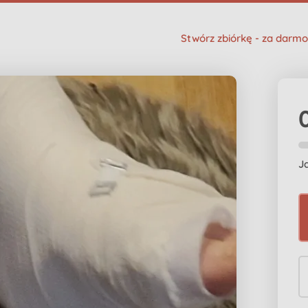
Stwórz zbiórkę - za darmo
J