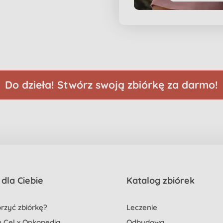
Do dzieła!
Stwórz swoją zbiórkę za darmo!
dla Ciebie
Katalog zbiórek
rzyć zbiórkę?
Leczenie
 Cel x Onkopedia
Odbudowa