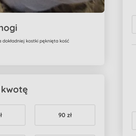
nogi
 dokładniej kostki pęknięta kość
 kwotę
ł
90 zł