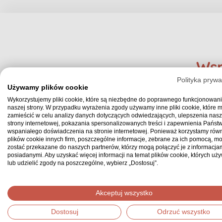
Wsp
Polityka prywa
Używamy plików cookie
Wykorzystujemy pliki cookie, które są niezbędne do poprawnego funkcjonowan
naszej strony. W przypadku wyrażenia zgody używamy inne pliki cookie, które
zamieścić w celu analizy danych dotyczących odwiedzających, ulepszenia nasz
strony internetowej, pokazania spersonalizowanych treści i zapewnienia Państ
wspaniałego doświadczenia na stronie internetowej. Ponieważ korzystamy równ
plików cookie innych firm, poszczególne informacje, zebrane za ich pomocą, m
zostać przekazane do naszych partnerów, którzy mogą połączyć je z informacjam
posiadanymi. Aby uzyskać więcej informacji na temat plików cookie, których uż
lub udzielić zgody na poszczególne, wybierz „Dostosuj”.
Zobacz, jak
łatwo
możesz
stworzyć zbiórkę
Akceptuj wszystko
Dostosuj
Odrzuć wszystko
Przykra sytuacja losowa? Nagła choroba? Chęć speł