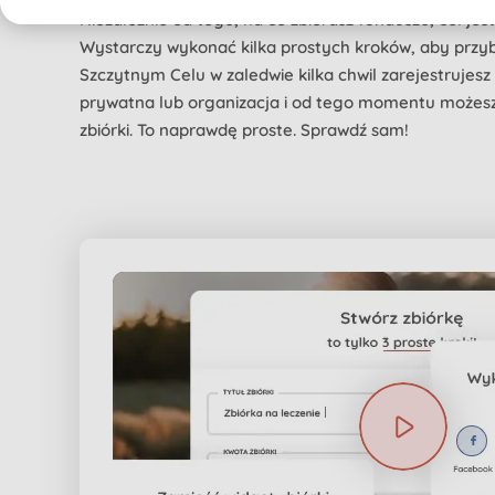
Niezależnie od tego, na co zbierasz fundusze, cel jes
Wystarczy wykonać kilka prostych kroków, aby przybli
Szczytnym Celu w zaledwie kilka chwil zarejestrujesz
prywatna lub organizacja i od tego momentu możesz
zbiórki. To naprawdę proste. Sprawdź sam!