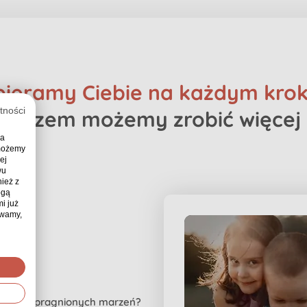
ieramy Ciebie na każdym kro
tności
Razem możemy zrobić więcej
ia
 możemy
ej
wu
ież z
ogą
i już
ywamy,
nienia upragnionych marzeń?