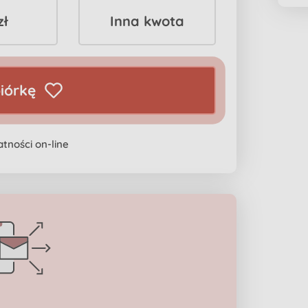
zł
Inna kwota
iórkę
tności on-line