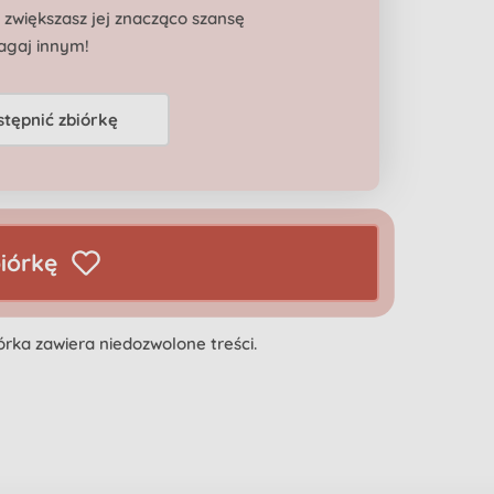
, zwiększasz jej znacząco szansę
agaj innym!
stępnić zbiórkę
iórkę
biórka zawiera niedozwolone treści.