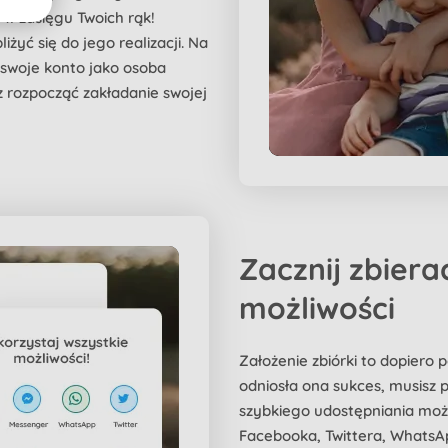
t w zasięgu Twoich rąk!
żyć się do jego realizacji. Na
 swoje konto jako osoba
 rozpocząć zakładanie swojej
Zacznij zbier
możliwości
Założenie zbiórki to dopiero
odniosła ona sukces, musisz p
szybkiego udostępniania mo
Facebooka, Twittera, WhatsA