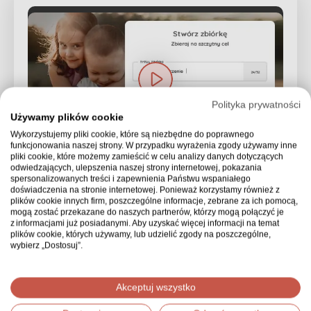
Polityka prywatności
Używamy plików cookie
Wykorzystujemy pliki cookie, które są niezbędne do poprawnego
funkcjonowania naszej strony. W przypadku wyrażenia zgody używamy inne
pliki cookie, które możemy zamieścić w celu analizy danych dotyczących
odwiedzających, ulepszenia naszej strony internetowej, pokazania
spersonalizowanych treści i zapewnienia Państwu wspaniałego
doświadczenia na stronie internetowej. Ponieważ korzystamy również z
Zacznij zbierać
pieniądze
,
plików cookie innych firm, poszczególne informacje, zebrane za ich pomocą,
mogą zostać przekazane do naszych partnerów, którzy mogą połączyć je
z informacjami już posiadanymi. Aby uzyskać więcej informacji na temat
wykorzystuj możliwości
plików cookie, których używamy, lub udzielić zgody na poszczególne,
wybierz „Dostosuj”.
Założenie zbiórki to dopiero początek drogi do Twojego
wymarzonego celu. Aby odniosła ona sukces, musisz
Akceptuj wszystko
podzielić się tą informacją ze światem. Dzięki opcjom