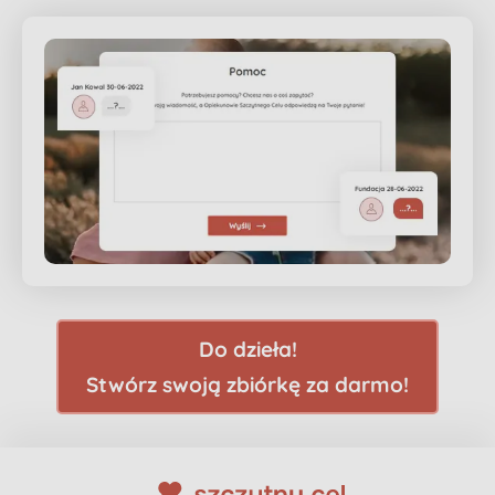
Do dzieła!
Stwórz swoją zbiórkę za darmo!